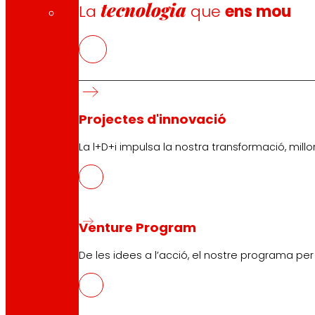
tecnologia
La
que
ens mou
Projectes d'innovació
La l+D+i impulsa la nostra transformació, millor
Venture Program
De les idees a l’acció, el nostre programa pe