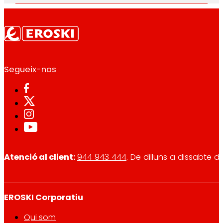
Segueix-nos
Atenció al client:
944 943 444
. De dilluns a dissabte d
EROSKI Corporatiu
Qui som