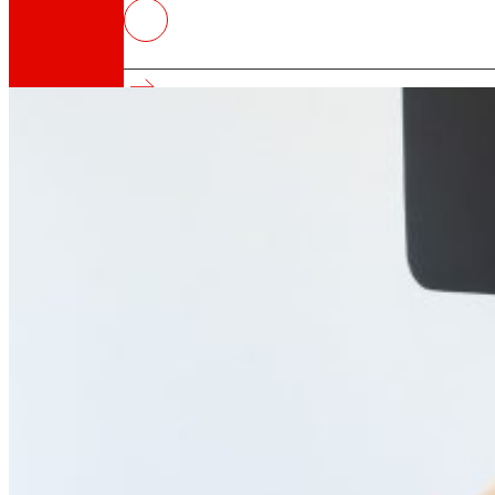
La Universitat del País Basc i l
científica
Així som
Tot el nostre ADN: un viatge per la missió, la vis
Cooperativa
Som per i per a les persones. Descobreix la no
Fundació