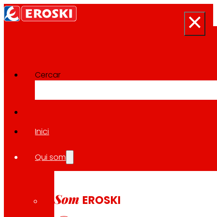
Cercar
Sala de premsa
Tornar a totes les notícies
Inici
Qui som
23.03.2026
SALUT
Som
EROSKI