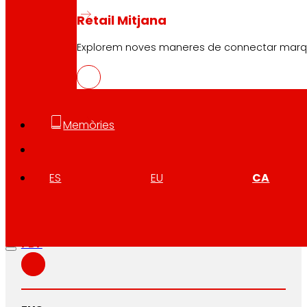
Retail Mitjana
Explorem noves maneres de connectar marques
Memòries
ES
EU
CA
CAS
PDF