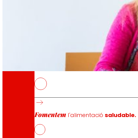
A través de la nostra Fundació impulsem acc
Compromisos
Compromisos
EROSKI
ediante un acord de col·laboració, la Universi
alimentació, salut i seguretat alimentària 
El conveni ha estat subscrit recentment per G
Fomentem
l'alimentació
saludable.
Fundació Eroski