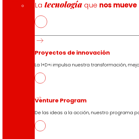
tecnología
La
que
nos mueve
Proyectos de innovación
Síguenos
La l+D+i impulsa nuestra transformación, mej
Venture Program
De las ideas a la acción, nuestro programa p
Atención al cliente:
944 943 444
. De lunes a sábado d
EROSKI Corporativo