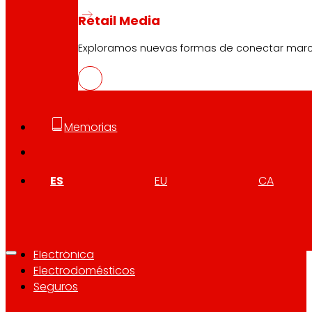
Retail Media
Quiénes somos
Compromisos
Exploramos nuevas formas de conectar marcas
Empleo
Inversores
Prensa
Innovación
Memorias
Tiendas EROSKI
ES
EU
CA
Buscador de tiendas
Apertura en festivos
Supermercado Online
Descanso
Electrónica
Electrodomésticos
Seguros