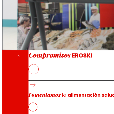
A través de nuestra Fundación impulsamos a
Compromisos
Compromisos
EROSKI
La colaboración pone un acento especial en 
Fomentamos
la
alimentación salu
Elorrio, 28 de enero de 2026
.-
EROSKI
y el
Parque Tec
valores que comparten ambas organizaciones como i
El acuerdo refuerza la cooperación entre ambas entidad