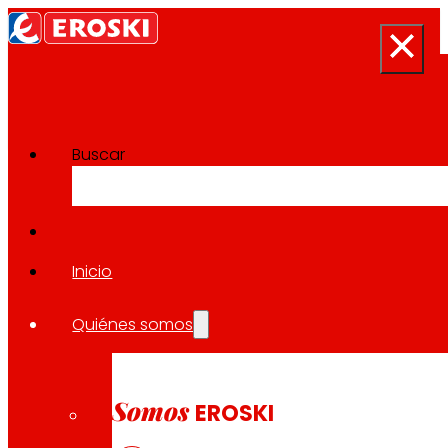
Buscar
Sala de prensa
Volver a todas las noticias
Inicio
Quiénes somos
28.01.2026
LOCAL
Somos
EROSKI