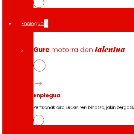
Enplegua
talentua
Gure
motorra den
Enplegua
Pertsonak dira EROSKIren bihotza, jakin zergati