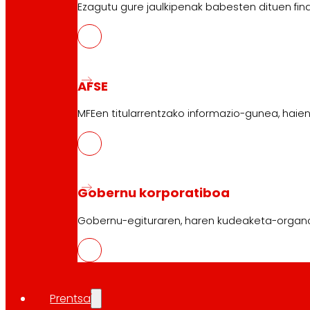
Ezagutu gure jaulkipenak babesten dituen fin
AFSE
MFEen titularrentzako informazio-gunea, haie
Gobernu korporatiboa
Gobernu-egituraren, haren kudeaketa-organ
Prentsa