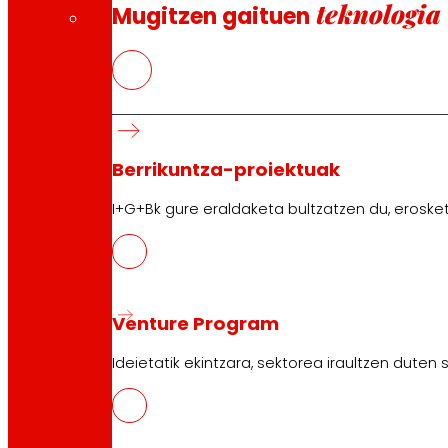
teknologia
Mugitzen gaituen
Jarrai gaitzazu
Berrikuntza-proiektuak
I+G+Bk gure eraldaketa bultzatzen du, erosket
Bezeroarentzako arreta:
944 943 444
. Astelehenetik 
Venture Program
Ideietatik ekintzara, sektorea iraultzen duten
EROSKI korporatiboa
Nor garen