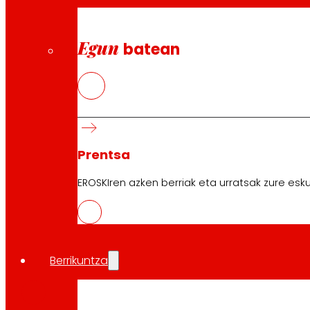
Egun
batean
Prentsa
EROSKIren azken berriak eta urratsak zure esku
CAS
Berrikuntza
PDF