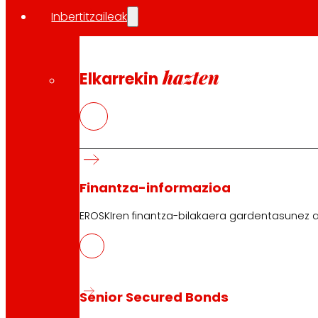
Inbertitzaileak
hazten
Elkarrekin
Finantza-informazioa
EROSKIren finantza-bilakaera gardentasunez a
Senior Secured Bonds