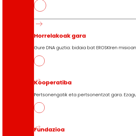
Eroski eta GARAIA Teknologia Pa
Horrelakoak gara
Gure DNA guztia: bidaia bat EROSKIren misioan
Kooperatiba
Pertsonengatik eta pertsonentzat gara. Ezagu
Fundazioa