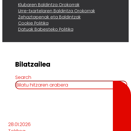
Klubaren Baldintza Orokorrak
Urre-txartelaren Baldintza Orokorrak
Zehaztapenak eta Baldintzak
Cookie Politika
Datuak Babesteko Politika
Bilatzailea
Search
28.01.2026