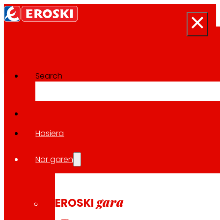
Search
Prentsa-aretoa
Berri guztietara itzuli
Hasiera
Nor garen
2026/01/28
TOKIKOA
gara
EROSKI