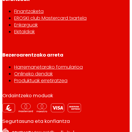
Finantzaketa
EROSKI club Mastercard txartela
Enkarguak
Ekitaldiak
Bezeroarentzako arreta
Harremanetarako formularioa
Onlineko dendak
Produktuak erretiratzea
Ordaintzeko moduak
Segurtasuna eta konfiantza