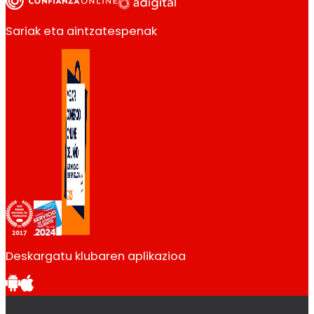
Sariak eta aintzatespenak
Deskargatu klubaren aplikazioa