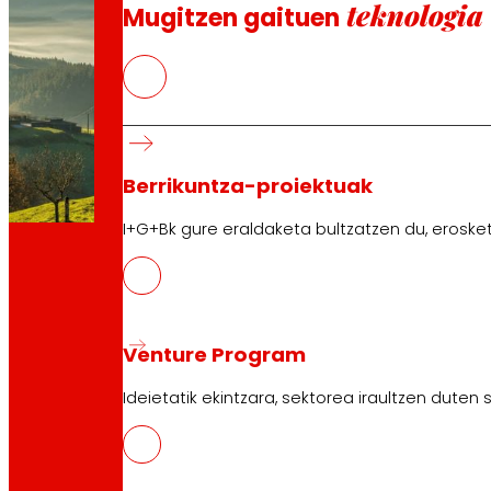
teknologia
Mugitzen gaituen
Berrikuntza-proiektuak
I+G+Bk gure eraldaketa bultzatzen du, erosket
Venture Program
Ideietatik ekintzara, sektorea iraultzen duten
Euskadi