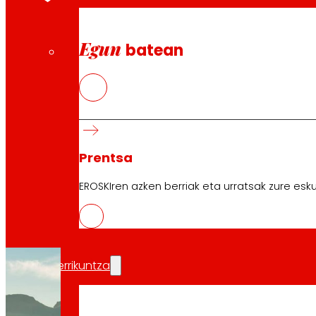
ekonomia sustatzeagatik
, harreman jasangarr
Egun
batean
Tokiko garapena eta ekint
Prentsa
EROSKIren azken berriak eta urratsak zure esku
Berrikuntza