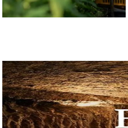
EROSKIren
ahotsa
Gure
hornitzaileen
testigantzak