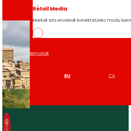
Retail Media
Markak eta erosleak konektatzeko modu berri
Memoriak
ES
EU
CA