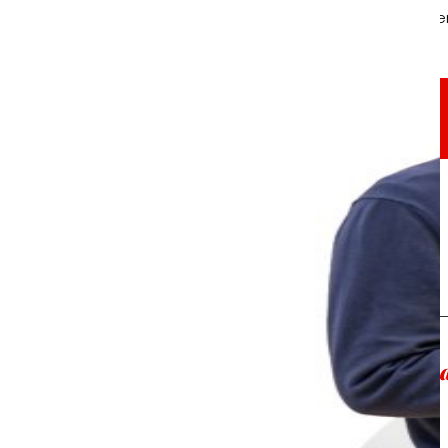
Gure Fundazioaren bidez, ingurumena zaintzen 
Konpromisoak
konpromisoak
EROSKI
sustatzen 
Elikadura osasungarria