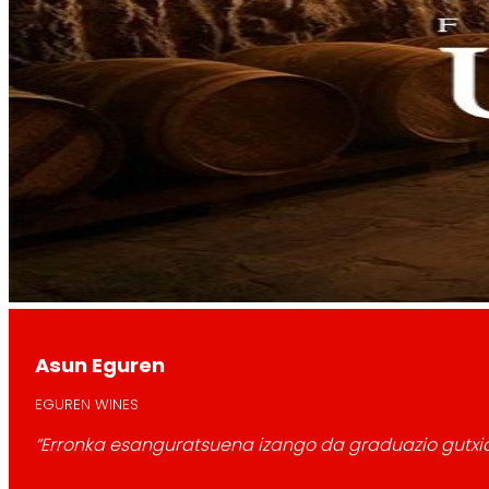
Asun Eguren
EGUREN WINES
“Erronka esanguratsuena izango da graduazio gutxia