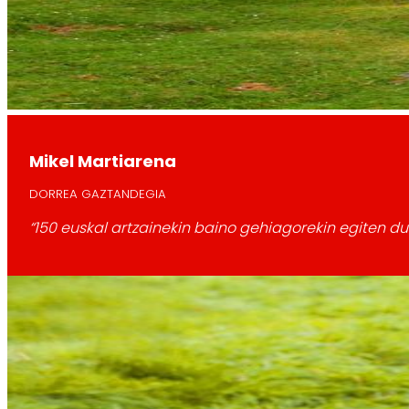
Mikel Martiarena
DORREA GAZTANDEGIA
“150 euskal artzainekin baino gehiagorekin egiten d