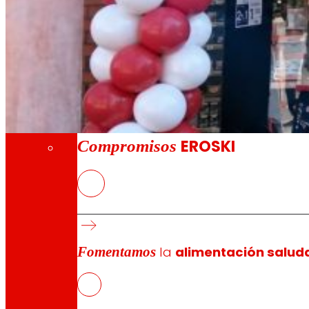
A través de nuestra Fundación impulsamos a
Compromisos
Compromisos
EROSKI
El nuevo EROSKI/City ofrece un servicio com
EROSKI mantiene el impulso de su modelo de
Fomentamos
la
alimentación salud
EROSKI
ha inaugurado un nuevo supermercado en el número 
cliente, una fuerte apuesta por los productos locales y