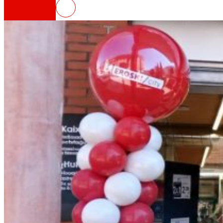
EROSKI inaugura un nuevo supermercad
Así somos
Todo nuestro ADN: un viaje por la misión, la vis
Cooperativa
Somos por y para las personas. Descubre nue
Fundación