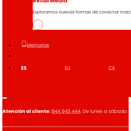
Retail Media
PDF
Exploramos nuevas formas de conectar marcas
Memorias
Síguenos
ES
EU
CA
Atención al cliente:
944 943 444
. De lunes a sábado d