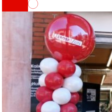
EROSKI inaugura un nou superme
Així som
Tot el nostre ADN: un viatge per la missió, la vis
Cooperativa
Som per i per a les persones. Descobreix la no
Fundació