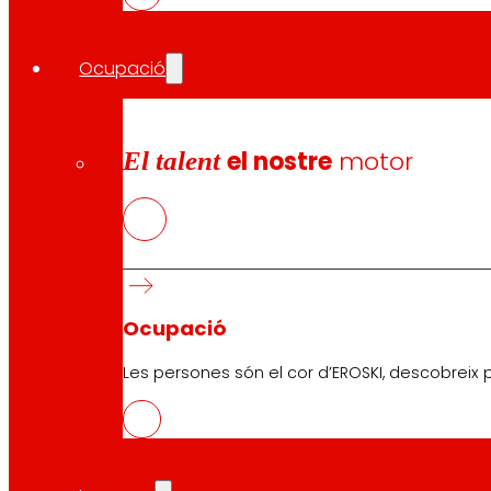
Guardonada en prestigiosos premis
Ocupació
EROSKI va rebre el premi a la millor franquícia en la cat
el major certamen de consumidors d’Espanya i un dels maj
EROSKI ha rebut també el Premi a la “Franquícia amb Millo
El talent
el nostre
motor
Igualment, un dels franquiciats d’EROSKI va ser reconegut
amb els quals EROSKI entén la franquícia, reflectint l’esf
de màrqueting per a les franquícies d’EROSKI.
Convenis de col·laboració
Ocupació
La cooperativa manté el seu conveni de col·laboració 
Les persones són el cor d’EROSKI, descobreix p
autònoms. A més de reforçar el seu compromís amb l’em
Compartir en: