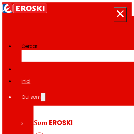
Cercar
Sala de premsa
Tornar a totes les notícies
Inici
Qui som
07.05.2026
EXPANSIÓ
Som
EROSKI