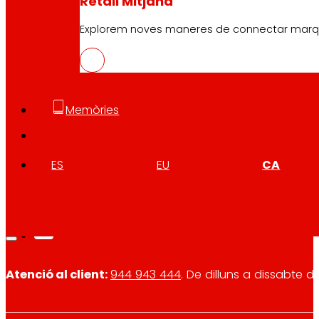
Retail Mitjana
PDF
Explorem noves maneres de connectar marques
Memòries
Segueix-nos
ES
EU
CA
Atenció al client:
944 943 444
. De dilluns a dissabte d