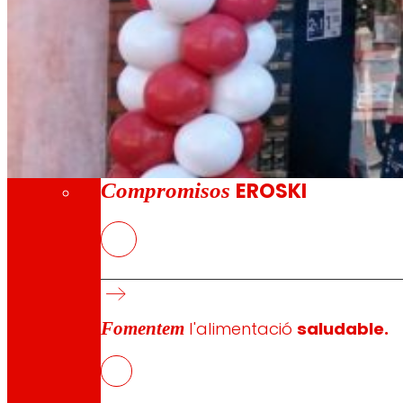
A través de la nostra Fundació impulsem acc
Compromisos
Compromisos
EROSKI
El nou EROSKI/City ofereix un servei comple
EROSKI manté l’impuls del seu model de fran
Fomentem
l'alimentació
saludable.
EROSKI
ha inaugurat un nou supermercat en el número 1 de 
aposta pels productes locals i frescos de temporada am