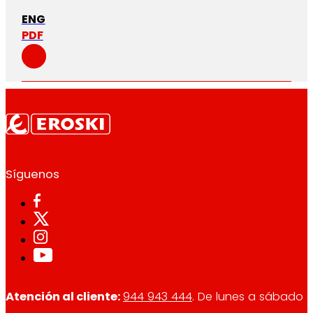
ENG
PDF
Síguenos
Atención al cliente:
944 943 444
. De lunes a sábado d