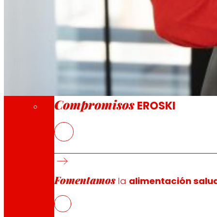
A través de nuestra Fundación impulsamos a
Compromisos
Compromisos
EROSKI
La cooperativa cierra los términos de una op
Anticipa la amortización de las OSES dos añ
internacional y la formalización de un prést
La operación ha contado con apoyo financiero 
Fomentamos
la
alimentación salu