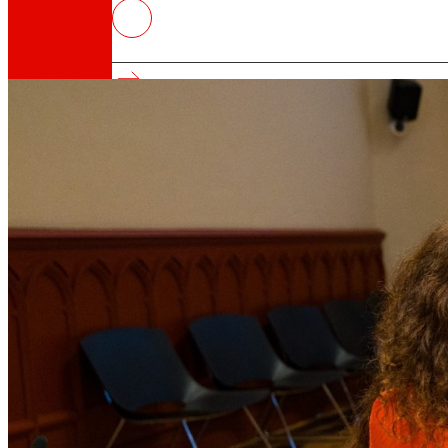
El Gobierno de Navarra y EROSKI 
navarro
Así somos
Todo nuestro ADN: un viaje por la misión, la vis
Cooperativa
Somos por y para las personas. Descubre nue
Fundación