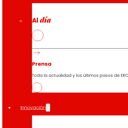
Pie de foto
: Rosa Carabel, CEO de Grupo EROSKI, y José 
día
Al
Más material gráfico y audiovisual
:
Link
Compartir en:
Prensa
Toda la actualidad y los últimos pasos de ERO
Innovación