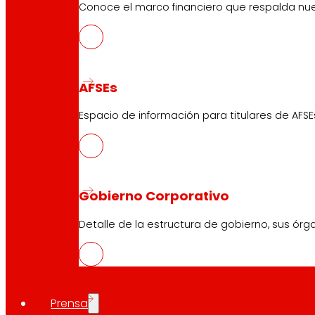
Conoce el marco financiero que respalda nues
Servicios
Financiación
Tarjeta EROSKI club Mastercard
AFSEs
Encargos
Eventos
Espacio de información para titulares de AFSE
Atención al Cliente
Formulario de contacto
Gobierno Corporativo
Tiendas online
Detalle de la estructura de gobierno, sus órg
Retiradas de producto
Formas de pago
Prensa