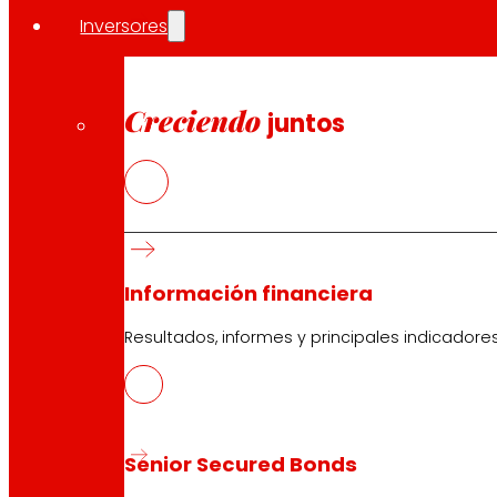
EROSKI Corporativo
Inversores
Quiénes somos
Compromisos
Empleo
Creciendo
juntos
Inversores
Prensa
Innovación
Tiendas EROSKI
Información financiera
Buscador de tiendas
Apertura en festivos
Resultados, informes y principales indicadore
Supermercado Online
Descanso
Electrónica
Electrodomésticos
Seguros
Senior Secured Bonds