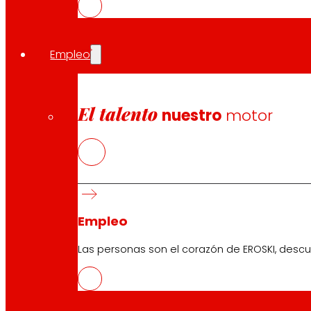
Empleo
El talento
nuestro
motor
Síguenos
Empleo
Las personas son el corazón de EROSKI, descu
Atención al cliente:
944 943 444
. De lunes a sábado d