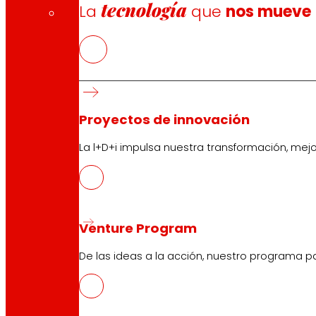
tecnología
Innovación
La
que
nos mueve
Tiendas EROSKI
Buscador de tiendas
Apertura en festivos
Proyectos de innovación
Supermercado Online
Descanso
La l+D+i impulsa nuestra transformación, mej
Electrónica
Electrodomésticos
Seguros
Venture Program
Servicios
De las ideas a la acción, nuestro programa p
Financiación
Tarjeta EROSKI club Mastercard
Encargos