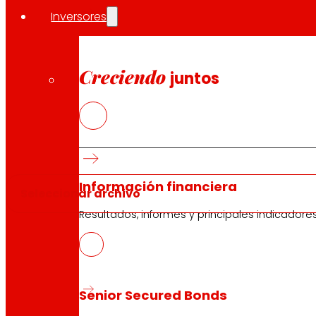
Adjunta un documento
Inversores
que describa tu proyecto, iniciativa o trayectori
Requisitos:
Creciendo
Formato Word (.doc . docx)
juntos
Máximo 3 páginas
Arial 10
Puede incluir imágenes o fotografías
Información financiera
Seleccionar archivo
Resultados, informes y principales indicadore
¿Prefieres trabajar sobre una plantilla?
Descarga plantilla Word
Senior Secured Bonds
Información básica sobre protección de datos