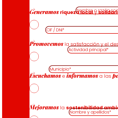
Nombre o razón social (obligatorio)
Generamos
riqueza local
y
solidar
CIF / DNI (obligatorio)
Promovemos
la satisfacción y el de
Actividad principal (obligatorio)
Municipio (obligatorio)
Escuchamos
informamos
p
e
a las
Persona de contacto
Mejoramos
la
sostenibilidad ambi
Nombre y apellidos (obligatorio)