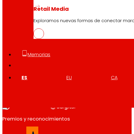
Eventos
Retail Media
Exploramos nuevas formas de conectar marcas
Atención al Cliente
Formulario de contacto
Tiendas online
Retiradas de producto
Memorias
Formas de pago
ES
EU
CA
Seguridad y confianza
Premios y reconocimientos