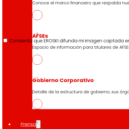
Responsable
: EROSKI S. COOP.
Finalidad
: gestionar tu candidatura y difu
Conoce el marco financiero que respalda nues
Derechos
: acceso, rectificación, supresión, oposición y demás. Más in
Aceptación obligatoria: Leer bases reguladoras y la in
Aceptación obligatoria: Difundir mi imagen captada en 
AFSEs
Consiento que EROSKI difunda mi imagen captada en e
Espacio de información para titulares de AFSE
Gobierno Corporativo
Detalle de la estructura de gobierno, sus órg
Prensa