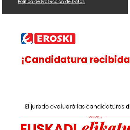
Política de Protección de Datos
¡Candidatura recibida
El jurado evaluará las candidaturas
d