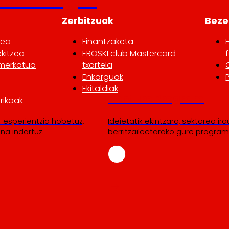
Zerbitzuak
Beze
lea
Finantzaketa
ekitzea
EROSKI club Mastercard
rmerkatua
txartela
Enkarguak
Ekitaldiak
Venture Program
trikoak
-esperientzia hobetuz,
Ideietatik ekintzara, sektorea ir
na indartuz.
berritzaileetarako gure program