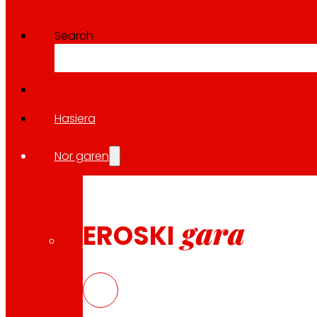
Search
Hasiera
Klubaren Baldintza Orokorrak
Urre-txartelaren Baldintza Orokorrak
Nor garen
Zehaztapenak eta Baldintzak
Cookie Politika
Datuak Babesteko Politika
gara
EROSKI