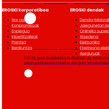
EROSKI korporatiboa
EROSKI dendak
Nor garen
Denda-bilatzai
Konpromisoak
Jaiegunetan ir
Enplegua
Onlineko supe
Inbertitzaileak
Atsedena
Prentsa
Elektronika
Berrikuntza-proiektuak
Berrikuntza
Etxetresna elek
Aseguruak
I+G+Bk gure eraldaketa bultzatzen du, erosketa
jasangarritasuna indartuz eta gure lehiakortasu