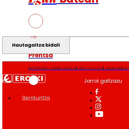
Prentsa
EROSKIren azken berriak eta urratsak zure eskura
Jarrai gaitzazu
Berrikuntza
Mugitzen gaituen