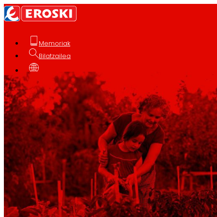
Memoriak
Bilatzailea
Euskara
Nor garen
gara
EROSKI