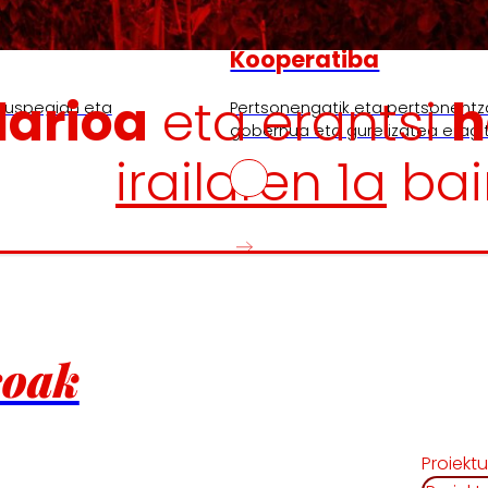
Kooperatiba
larioa
eta erantsi
h
ikuspegian eta
Pertsonengatik eta pertsonentza
gobernua eta gure izatea eragi
irailaren 1a
bai
soak
Proiekt