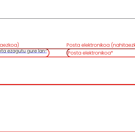
taezkoa)
Posta elektronikoa (nahitaez
 eta ezagutu gure lan-