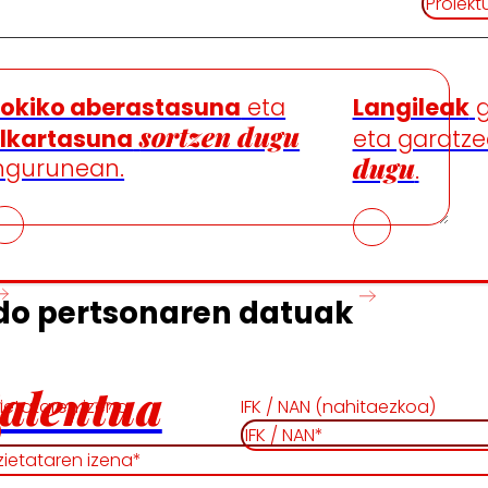
okiko aberastasuna
eta
Langileak
g
sortzen dugu
lkartasuna
eta garatz
dugu
ngurunean.
.
do pertsonaren datuak
talentua
ietataren izena
IFK / NAN (nahitaezkoa)
)