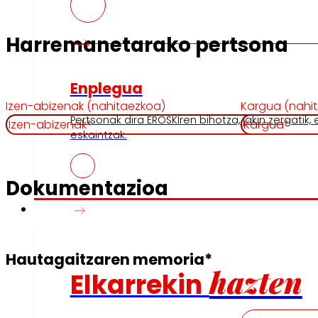
Harremanetarako pertsona
Enplegua
Izen-abizenak (nahitaezkoa)
Kargua (nahi
Pertsonak dira EROSKIren bihotza, jakin zergatik,
eskaintzak.
Dokumentazioa
Inbertitzaileak
Hautagaitzaren memoria*
hazten
Elkarrekin