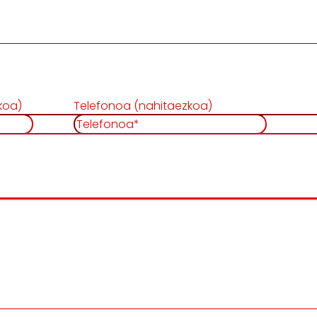
koa)
Telefonoa (nahitaezkoa)