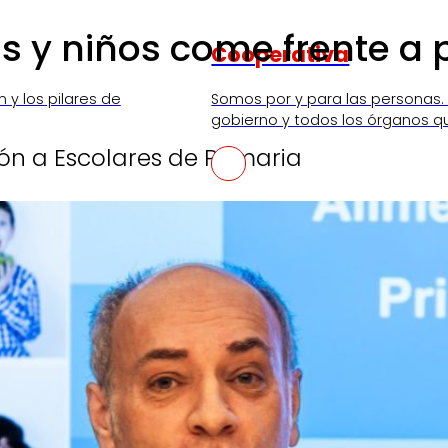
s y niños come frente a p
Cooperativa
n y los pilares de
Somos por y para las personas.
gobierno y todos los órganos q
ón a Escolares de Primaria
SKI