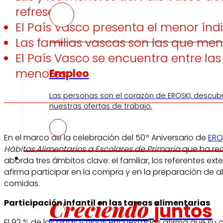
refrescos
El País Vasco presenta el menor índi
Las familias vascas son las que m
El País Vasco se encuentra entre l
menores
Empleo
Las personas son el corazón de EROSKI, descub
nuestras ofertas de trabajo.
En el marco de la celebración del 50º Aniversario de
ERO
Hábitos Alimentarios a Escolares de Primaria
que ha rea
Inversores
aborda tres ámbitos clave: el familiar, los referentes e
afirma participar en la compra y en la preparación de a
comidas.
Creciendo
Participación infantil en las tareas alimentarias
juntos
El 92 % de las niñas y niños encuestados afirma que su 