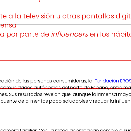
 a la televisión u otras pantallas digi
pensa
ia por parte de
influencers
en los hábit
ucación de las personas consumidoras, la
Fundación EROS
eve comunidades autónomas del norte de España, entre ma
ones. Sus resultados revelan que, aunque la inmensa mayor
cuente de alimentos poco saludables y reducir la influenc
 la compra familiar. Casi la mitad acompañan siempre a su