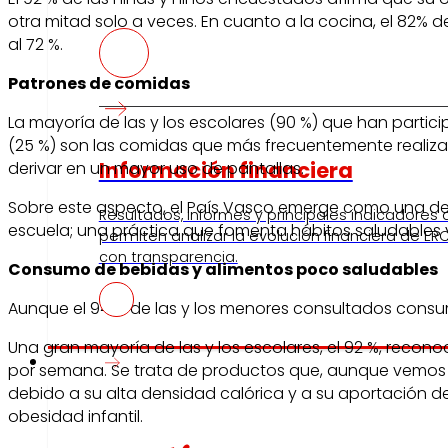
otra mitad solo a veces. En cuanto a la cocina, el 82%
al 72 %.
Patrones de comidas
La mayoría de las y los escolares (90 %) que han partici
(25 %) son las comidas que más frecuentemente realizan 
Información financiera
derivar en un mayor uso de pantallas.
Sobre este aspecto, el País Vasco emerge como una de l
Resultados, informes y principales indicadores
escuela; una práctica que fomenta hábitos saludables
permiten analizar la evolución financiera de ERO
con transparencia.
Consumo de bebidas y alimentos poco saludables
Aunque el 94 % de las y los menores consultados consum
Una gran mayoría de las y los escolares, el 92 %, reco
Prensa
por semana. Se trata de productos que, aunque vemos 
debido a su alta densidad calórica y a su aportación d
obesidad infantil.