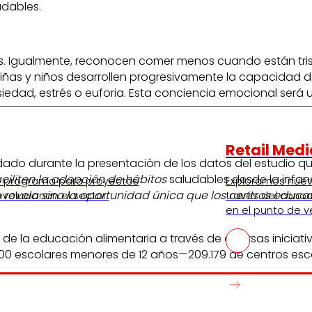
udables.
s. Igualmente, reconocen comer menos cuando están tris
iñas y niños desarrollen progresivamente la capacidad de
ansiedad, estrés o euforia. Esta conciencia emocional ser
Retail Medi
ordado durante la presentación de los datos del estudio q
ciliten la adopción de hábitos
saludables desde la infan
tro programa para proyectos
Exploramos nue
 revela sino la oportunidad única que los centros educa
volucionan el sector.
través del conoc
en el punto de v
e la educación alimentaria a través de diversas iniciat
000 escolares menores de 12 años—209.179 de centros esco