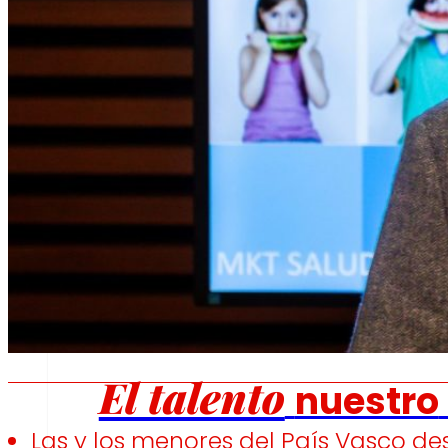
Fomentamos
la
alimentación saludable.
s
Empleo
El talento
nuestro
Las y los menores del País Vasco d