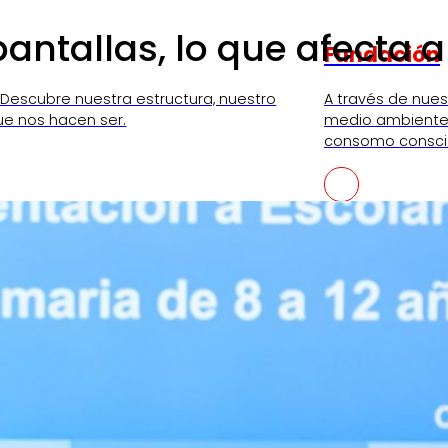
antallas, lo que afecta 
Fundación
 Descubre nuestra estructura, nuestro
A través de nue
ue nos hacen ser.
medio ambiente,
consomo consci