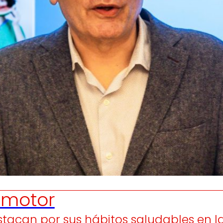
Generamos
Promovem
riqueza local
y
olidaridad
en el entorno.
satisfacción
de las
pers
trabajador
motor
estacan por sus hábitos saludables en