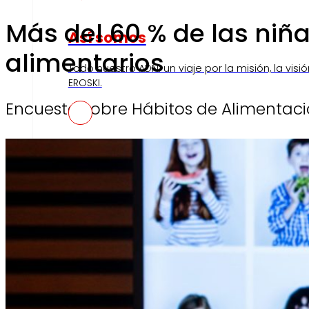
Más del 60 % de las niña
Así somos
alimentarios
Todo nuestro ADN: un viaje por la misión, la visió
EROSKI.
Encuesta sobre Hábitos de Alimentaci
Compromisos
Compromisos
ERO