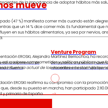
nos mueve
onscientes de la importancia de adoptar hábitos más sal
icipado (47 %) manifiesta comer más cuando están alegre
entras que un 14 % dice comer más. Es fundamental que n
fluyen en sus hábitos alimentarios, ya sea por nervios, 
a.
Venture Program
limentación EROSKI, Alejandro Martínez Berriochoa, ha rec
s, educadores comprometidos y políticas públicas que fa
ando la experiencia de
De las ideas a la acción, nues
a influencia actual de los docentes en estos hábitos no
iendo nuestra
innovadores de start-ups que re
dación EROSKI reafirma su compromiso con la promoción d
 que, desde su puesta en marcha, han participado 2.110.
il y primaria de España.