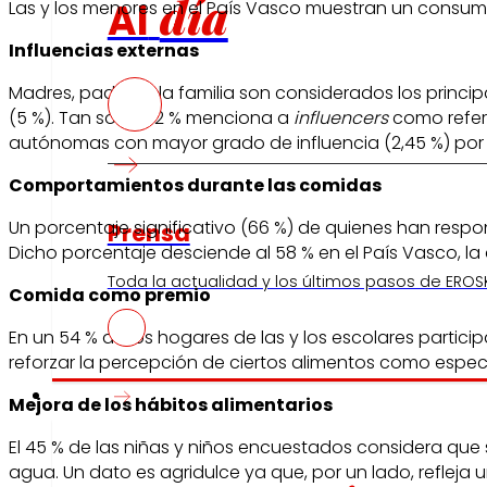
día
Al
Las y los menores en el País Vasco muestran un consumo
Influencias externas
Madres, padres y la familia son considerados los princi
(5 %). Tan solo el 2 % menciona a
influencers
como refere
autónomas con mayor grado de influencia (2,45 %) por
Comportamientos durante las comidas
Un porcentaje significativo (66 %) de quienes han respo
Prensa
Dicho porcentaje desciende al 58 % en el País Vasco, 
Toda la actualidad y los últimos pasos de EROSK
Comida como premio
En un 54 % de los hogares de las y los escolares partic
reforzar la percepción de ciertos alimentos como especi
Innovación
Mejora de los hábitos alimentarios
El 45 % de las niñas y niños encuestados considera que
agua. Un dato es agridulce ya que, por un lado, refleja