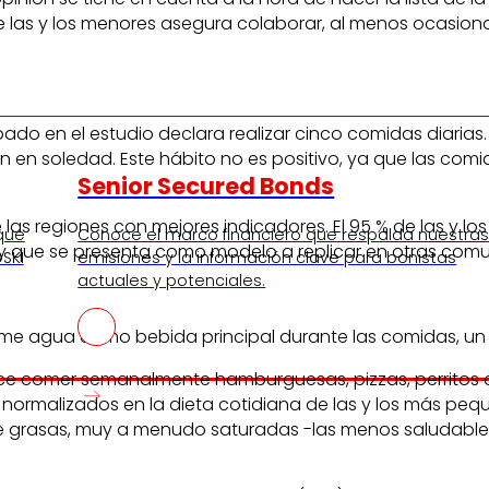
 de las y los menores asegura colaborar, al menos ocasio
pado en el estudio declara realizar cinco comidas diarias.
en soledad. Este hábito no es positivo, ya que las comid
Senior Secured Bonds
as regiones con mejores indicadores. El 95 % de las y 
 que
Conoce el marco financiero que respalda nuestra
 y que se presenta como modelo a replicar en otras com
SKI
emisiones y la información clave para bonistas
actuales y potenciales.
e agua como bebida principal durante las comidas, un 27
noce comer semanalmente hamburguesas, pizzas, perritos c
normalizados en la dieta cotidiana de las y los más pe
e grasas, muy a menudo saturadas -las menos saludables-,