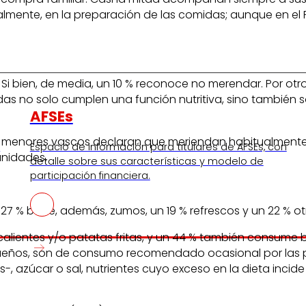
nalmente, en la preparación de las comidas; aunque en e
 Si bien, de media, un 10 % reconoce no merendar. Por otr
as no solo cumplen una función nutritiva, sino también so
AFSEs
los menores vascos declaran que meriendan habitualmente
s
Espacio de información para titulares de AFSEs, con
unidades.
detalle sobre sus características y modelo de
participación financiera.
 % bebe, además, zumos, un 19 % refrescos y un 22 % otr
alientes y/o patatas fritas, y un 44 % también consume b
queños, son de consumo recomendado ocasional por las p
 azúcar o sal, nutrientes cuyo exceso en la dieta incid