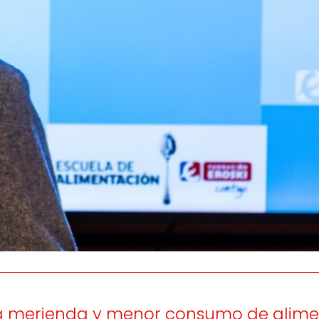
os
Escuchamos
la
e
informamos
 y el desarrollo
a las
onas
personas consumido
as.
 la merienda y menor consumo de alime