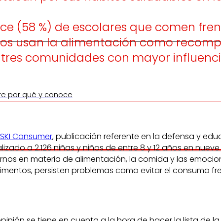
ce (58 %) de escolares que comen frente
enos usan la alimentación como recom
as tres comunidades con mayor influenc
re por qué y conoce
SKI Consumer
, publicación referente en la defensa y ed
lizado a 2.126 niñas y niños de entre 8 y 12 años en nu
xternos en materia de alimentación, la comida y las emoci
limentos, persisten problemas como evitar el consumo fre
opinión se tiene en cuenta a la hora de hacer la lista de