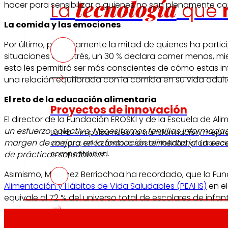
tecnología
La
que
hacer para sensibilizar a quienes no son plenamente c
La comida y las emociones
Por último, prácticamente la mitad de quienes ha part
situaciones de estrés, un 30 % declara comer menos, mi
esto les permitirá ser más conscientes de cómo estas in
una relación equilibrada con la comida en su vida adult
El reto de la educación alimentaria
Proyectos de innovación
El director de la Fundación EROSKI y de la Escuela de A
un esfuerzo colectivo. Necesitamos familias informada
La l+D+i impulsa nuestra transformación, mejor
margen de mejora en la formación alimentaria. La escas
compra, reforzando la sostenibilidad y fortalec
competitividad.
de prácticas saludables
”.
Asimismo, Martínez Berriochoa ha recordado, que la Fun
Alimentación y Hábitos de Vida Saludables (PEAHS)
en el
equivale al 72 % del universo total de escolares de infant