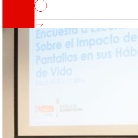
Más de la mitad de los niños y
Encuesta escolar “Hábitos de Vida Saludables
Así somos
Todo nuestro ADN: un viaje por la misión, la vis
Cooperativa
Somos por y para las personas. Descubre nue
Fundación