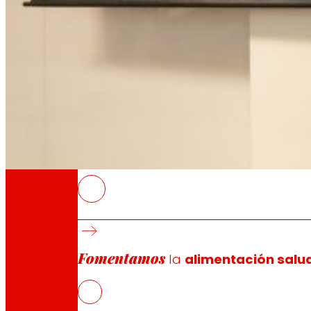
A través de nuestra Fundación impulsamos a
Compromisos
Compromisos
EROSKI
La televisión es el dispositivo más consumido
WhatsApp (46%) y TikTok (33%).
Fomentamos
La práctica totalidad de los encuestados ya
la
alimentación salu
social.
País Vasco y Navarra destacan por un mayor