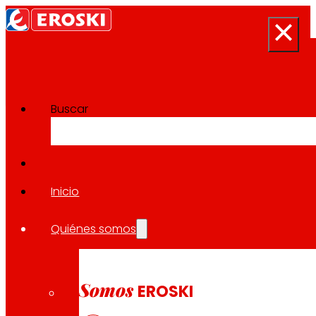
Buscar
Sala de prensa
Volver a todas las noticias
Inicio
Quiénes somos
16.10.2025
CONSUMO
Somos
EROSKI