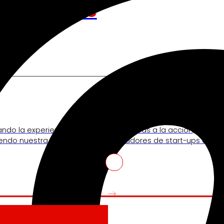
nos mueve
Venture Program
ando la experiencia de
De las ideas a la acción, nues
iendo nuestra
innovadores de start-ups que re