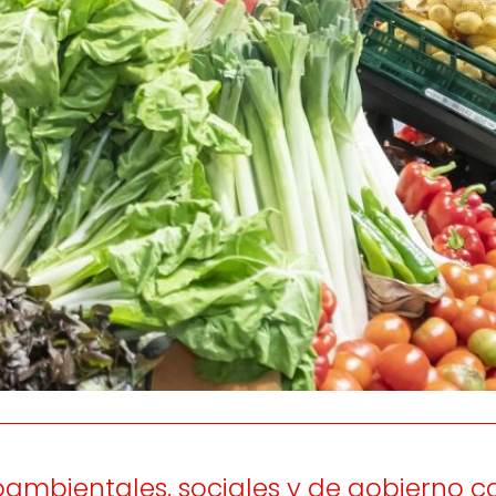
os
Escuchamos
la
e
informamos
 y el desarrollo
a las
onas
personas consumido
as.
ambientales, sociales y de gobierno co