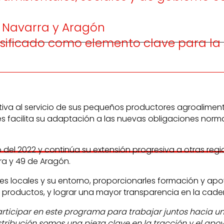
, Navarra y Aragón
sificado como elemento clave para la s
iva al servicio de sus pequeños productores agroaliment
 facilita su adaptación a las nuevas obligaciones normat
el 2022 y continúa su extensión progresiva a otras regi
rra y 49 de Aragón.
res locales y su entorno, proporcionarles formación y ap
productos, y lograr una mayor transparencia en la caden
rticipar en este programa para trabajar juntos hacia un
bución somos una pieza clave en la tracción y el apoyo