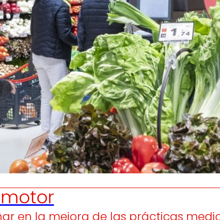
Generamos
Promovem
riqueza local
y
olidaridad
en el entorno.
satisfacción
de las
pers
trabajador
motor
ar en la mejora de las prácticas medio