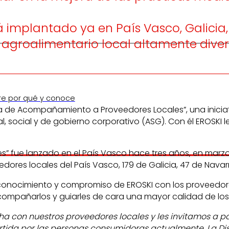
á implantado ya en País Vasco, Galicia
 agroalimentario local altamente diver
re por qué y conoce
 de Acompañamiento a Proveedores Locales”, una iniciat
ocial y de gobierno corporativo (ASG). Con él EROSKI les
fue lanzado en el País Vasco hace tres años, en marzo d
eedores locales del País Vasco, 179 de Galicia, 47 de Nava
el conocimiento y compromiso de EROSKI con los proveedo
mpañarlos y guiarles de cara una mayor calidad de los 
 con nuestros proveedores locales y les invitamos a pa
da por las personas consumidoras actualmente. La Distri