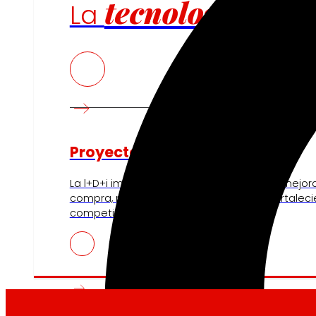
tecnología
La
que
Proyectos de innovación
La l+D+i impulsa nuestra transformación, mejor
compra, reforzando la sostenibilidad y fortalec
competitividad.