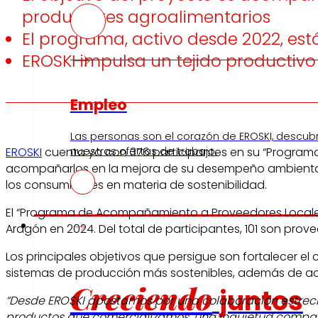
productores agroalimentarios
El programa, activo desde 2022, est
EROSKI impulsa un tejido productivo
Empleo
Las personas son el corazón de EROSKI, descub
nuestras ofertas de trabajo.
EROSKI
cuenta ya con 376 participantes en su “Programa
acompañarlos en la mejora de su desempeño ambiental, s
los consumidores en materia de sostenibilidad.
El “Programa de Acompañamiento a Proveedores Locales” 
Inversores
Aragón en 2024. Del total de participantes, 101 son prov
Los principales objetivos que persigue son fortalecer 
sistemas de producción más sostenibles, además de aco
Creciendo
juntos
“Desde EROSKI apostamos por una colaboración estrecha
productos que comercializamos, una inquietud comparti