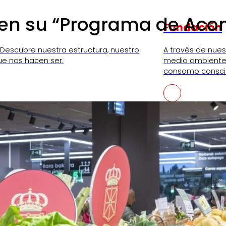
a en su “Programa de A
Fundación
 Descubre nuestra estructura, nuestro
A través de nue
ue nos hacen ser.
medio ambiente,
consomo consci