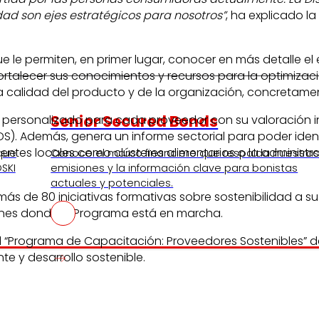
dad son ejes estratégicos para nosotros”
, ha explicado l
que le permiten, en primer lugar, conocer en más detalle
fortalecer sus conocimientos y recursos para la optimiza
calidad del producto y de la organización, concretamente:
Senior Secured Bonds
e personalizado para cada proveedor con su valoración in
ODS). Además, genera un informe sectorial para poder ide
ntes locales como clústeres alimentarios o la administra
 que
Conoce el marco financiero que respalda nuestra
SKI
emisiones y la información clave para bonistas
actuales y potenciales.
s de 80 iniciativas formativas sobre sostenibilidad a su
iones donde el Programa está en marcha.
l “Programa de Capacitación: Proveedores Sostenibles” de
 y desarrollo sostenible.