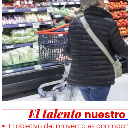
Fomentamos
la
alimentación saludable.
s
Empleo
El talento
nuestro
El objetivo del proyecto es acompañ