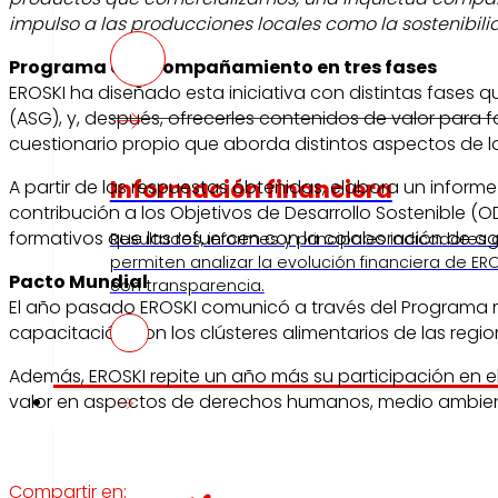
impulso a las producciones locales como la sostenibili
Programa de Acompañamiento en tres fases
EROSKI ha diseñado esta iniciativa con distintas fases 
(ASG), y, después, ofrecerles contenidos de valor para 
cuestionario propio que aborda distintos aspectos de la 
Información financiera
A partir de las respuestas obtenidas, elabora un inform
contribución a los Objetivos de Desarrollo Sostenible (
formativos que las refuercen con la colaboración de age
Resultados, informes y principales indicadores
permiten analizar la evolución financiera de ERO
Pacto Mundial
con transparencia.
El año pasado EROSKI comunicó a través del Programa má
capacitación con los clústeres alimentarios de las reg
Además, EROSKI repite un año más su participación en e
Prensa
valor en aspectos de derechos humanos, medio ambiente
Compartir en: