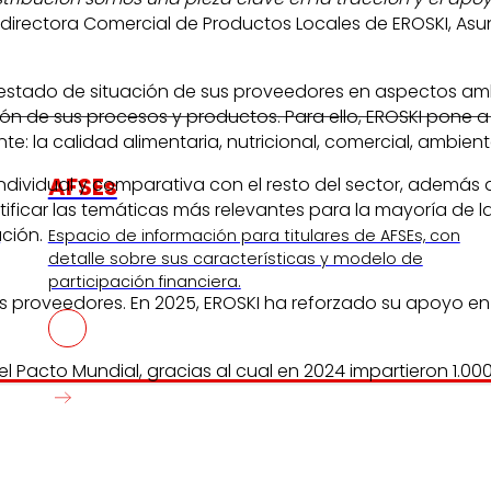
a directora Comercial de Productos Locales de EROSKI, Asu
 el estado de situación de sus proveedores en aspectos a
ción de sus procesos y productos. Para ello, EROSKI pone 
 la calidad alimentaria, nutricional, comercial, ambienta
AFSEs
dividual y comparativa con el resto del sector, además d
ntificar las temáticas más relevantes para la mayoría de 
ción.
s
Espacio de información para titulares de AFSEs, con
detalle sobre sus características y modelo de
participación financiera.
s proveedores. En 2025, EROSKI ha reforzado su apoyo en 
l Pacto Mundial, gracias al cual en 2024 impartieron 1.