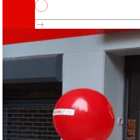
Los supermercados EROSKI franq
Se han abierto 65 establecimientos en 2023
Así somos
Todo nuestro ADN: un viaje por la misión, la vis
Cooperativa
Somos por y para las personas. Descubre nue
Fundación