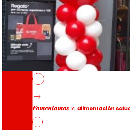
A través de nuestra Fundación impulsamos a
Compromisos
Compromisos
EROSKI
La inversión global en 2023 ha ascendido a 
Mantiene el ritmo de aperturas de franquicia
Fomentamos
supermercados franquiciados
la
alimentación salu
El 52% de las aperturas de la franquicia en
EROSKI recibió en 2023 el Premio al ‘Mejor F