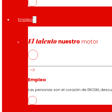
Las franquicias de EROSKI responden al modelo comercial 
promoción de la alimentación saludable, la contribución 
impacto ambiental.
Empleo
La actual red de supermercados cuenta con diferentes 
alimentación y frescos. El formato más novedoso es s
universidades, zonas turísticas o playas- y donde es 
El talento
nuestro
motor
Confianza de los franquiciados
EROSKI apuesta de forma decidida por aportar al merca
valores propios. P
or eso entendemos las necesidades de
director de Franquicias de EROSKI.
El 52% de las aperturas de la franquicia en el 2023 corr
Empleo
multifranquiciados.
Esto es una señal que evidencia la
Las personas son el corazón de EROSKI, descu
continuamente optimizado y actualmente es adaptable a
nuestras tiendas demuestra su satisfacción y el éxito 