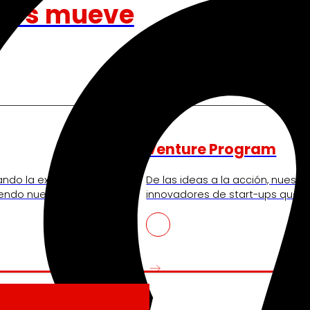
nos mueve
Venture Program
ando la experiencia de
De las ideas a la acción, nues
iendo nuestra
innovadores de start-ups que re