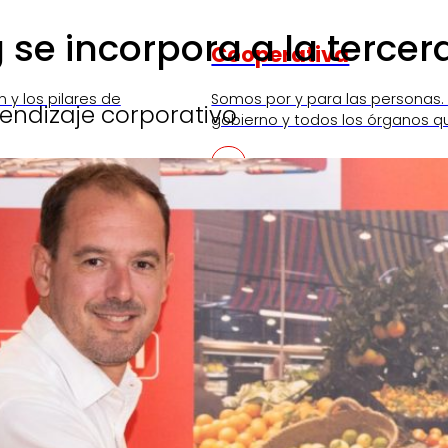
g se incorpora a la terce
Cooperativa
n y los pilares de
Somos por y para las personas.
rendizaje corporativo
gobierno y todos los órganos q
SKI