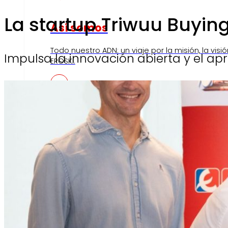
La startup Triwuu Buyin
Así somos
Todo nuestro ADN: un viaje por la misión, la visió
Impulsa la innovación abierta y el ap
EROSKI.
Compromisos
Compromisos
ERO