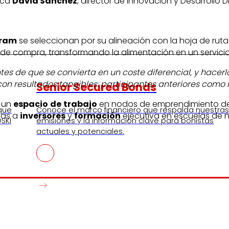
lica
David Sánchez
, director de Innovación y Desarrollo Di
gram
se seleccionan por su alineación con la hoja de ruta 
 de compra, transformando la alimentación en un servicio r
es de que se convierta en un coste diferencial, y hacer
con resultados tangibles: participantes anteriores como
Senior Secured Bonds
: un
espacio
de
trabajo
en nodos de emprendimiento de
 que
Conoce el marco financiero que respalda nuestra
tas a
inversores
y
formación
ejecutiva en escuelas de n
SKI
emisiones y la información clave para bonistas
actuales y potenciales.