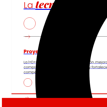
tecnología
La
que
Proyectos de innovación
La l+D+i impulsa nuestra transformación, mejor
compra, reforzando la sostenibilidad y fortalec
competitividad.