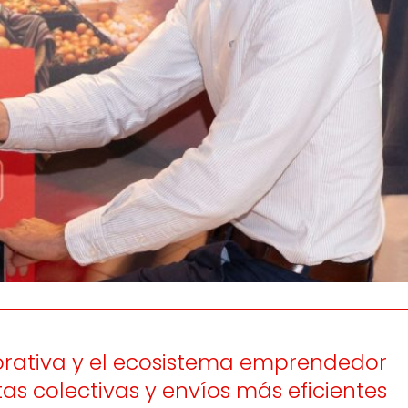
os
Escuchamos
la
e
informamos
 y el desarrollo
a las
onas
personas consumido
as.
orativa y el ecosistema emprendedor
s colectivas y envíos más eficientes