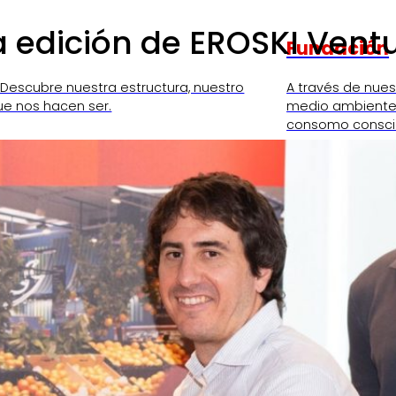
ra edición de EROSKI Ven
Fundación
 Descubre nuestra estructura, nuestro
A través de nue
ue nos hacen ser.
medio ambiente,
consomo consci