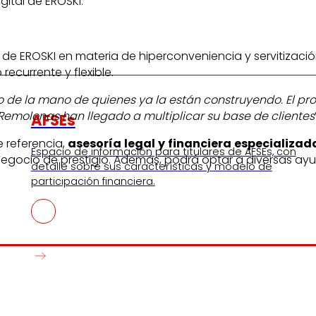
gital de EROSKI.
de EROSKI en materia de hiperconveniencia y servitización
ecurrente y flexible.
lo de la mano de quienes ya la están construyendo. El 
 Remolonas han llegado a multiplicar su base de clientes
AFSEs
 referencia,
asesoría
legal
y
financiera
especializad
s
Espacio de información para titulares de AFSEs, con
egocio de prestigio. Además, podrá optar a diversas ayud
detalle sobre sus características y modelo de
participación financiera.