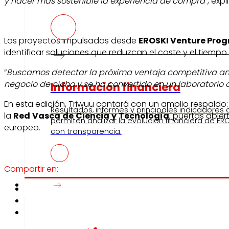
y hacer más sostenible la experiencia de compra
”, exp
Los proyectos impulsados desde
EROSKI Venture Pro
identificar soluciones que reduzcan el coste y el tiempo
“
Buscamos detectar la próxima ventaja competitiva ant
negocio de nicho y se ha convertido en un laboratorio 
Información financiera
En esta edición, Triwuu contará con un amplio respaldo
Resultados, informes y principales indicadores
la
Red
Vasca
de
Ciencia
y
Tecnología
, puertas abier
permiten analizar la evolución financiera de ERO
europeo.
con transparencia.
Compartir en:
Prensa