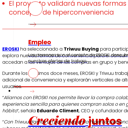
El proyecto validará nuevas formas
concepto de hiperconveniencia
Empleo
EROSKI
ha seleccionado a
Triwuu
Buying
para partici
Las personas son el corazón de EROSKI, descub
explora nuevas formas de conveniencia para el consumi
nuestras ofertas de trabajo.
accedan a las ventajas de las compras en grupo y bene
Durante los próximos doce meses, EROSKI y Triwuu traba
adicional de conveniencia y explorarán verticales de 
usuarios.
Inversores
“
Aliarnos con EROSKI nos permite llevar la compra colab
experiencia sencilla para quienes compran solos o en g
hábito
”, señala
Eduardo
Climent
, CEO y cofundador de
Creciendo
juntos
“
Con Triwuu damos un paso más en la hiperconvenienci