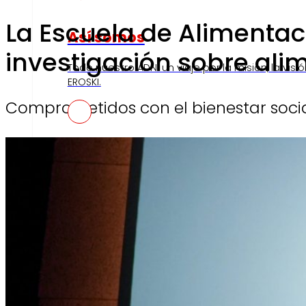
La Escuela de Alimentac
Así somos
investigación sobre ali
Todo nuestro ADN: un viaje por la misión, la visió
EROSKI.
Comprometidos con el bienestar soci
Compromisos
Compromisos
ERO