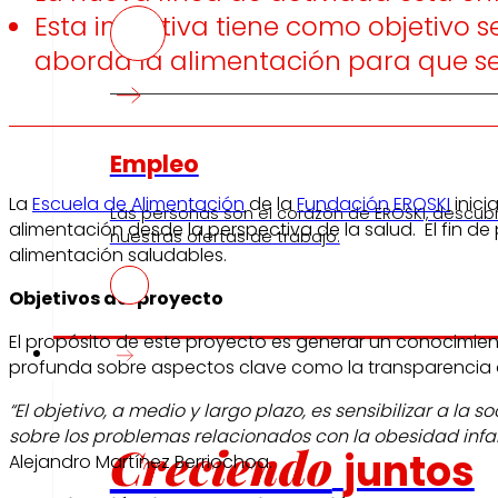
Esta iniciativa tiene como objetivo 
aborda la alimentación para que s
Empleo
La
Escuela de Alimentación
de la
Fundación EROSKI
inici
Las personas son el corazón de EROSKI, descub
alimentación desde la perspectiva de la salud. El fin de
nuestras ofertas de trabajo.
alimentación saludables.
Objetivos del proyecto
El propósito de este proyecto es generar un conocimien
Inversores
profunda sobre aspectos clave como la transparencia al
“El objetivo, a medio y largo plazo, es sensibilizar a 
sobre los problemas relacionados con la obesidad infan
Creciendo
juntos
Alejandro Martínez Berriochoa.