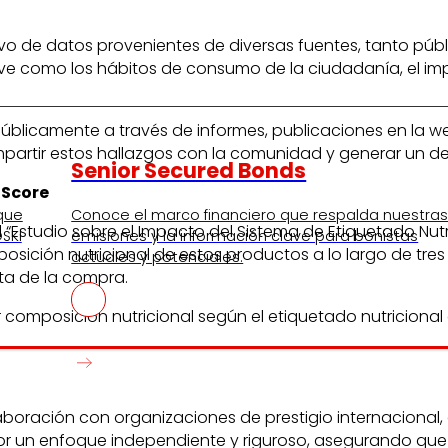
stivo de datos provenientes de diversas fuentes, tanto púb
ave como los hábitos de consumo de la ciudadanía, el impa
públicamente a través de informes, publicaciones en la w
mpartir estos hallazgos con la comunidad y generar un 
Senior Secured Bonds
-Score
 que
Conoce el marco financiero que respalda nuestra
 “Estudio sobre el Impacto del Sistema de Etiquetado Nut
SKI
emisiones y la información clave para bonistas
posición nutricional de estos productos a lo largo de tres
actuales y potenciales.
sta de la compra.
composición nutricional según el etiquetado nutriciona
laboración con organizaciones de prestigio internaciona
or un enfoque independiente y riguroso, asegurando que lo