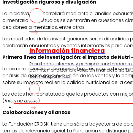
Investigación rigurosa y divulgación
La iniciativa se desarrollará mediante el análisis exhau
alimentario. Los estudios se centrarán en cuestiones cl
decisiones alimentarias, entre otras.
Los resultados de las investigaciones serán difundidos 
celebrarán encuentros y eventos informativos para co
Información financiera
Primera línea de investigación: el impacto de Nutri
Resultados, informes y principales indicadores
La primera investigación que se ha presentado hoy es el
permiten analizar la evolución financiera de ERO
análisis de datos de la evolución de las ventas y la com
con transparencia.
sobre su impacto real en la calidad nutricional de la ce
Los datos han constatado que los productos con mejor 
(
Informe anexo
).
Prensa
Colaboraciones y alianzas
La Fundación EROSKI tiene una sólida trayectoria de co
temas de relevancia social. La Fundación se distingue p