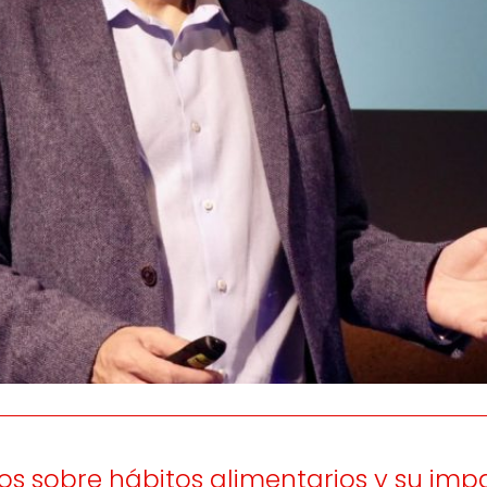
os
Escuchamos
la
e
informamos
 y el desarrollo
a las
onas
personas consumido
as.
os sobre hábitos alimentarios y su imp