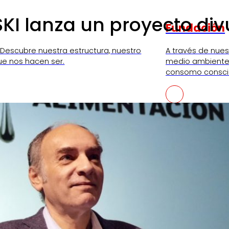
KI lanza un proyecto div
Fundación
 Descubre nuestra estructura, nuestro
A través de nue
ue nos hacen ser.
medio ambiente,
consomo consci