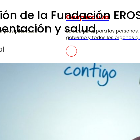
ión de la Fundación EROS
Cooperativa
mentación y salud
n y los pilares de
Somos por y para las personas.
gobierno y todos los órganos q
al
SKI