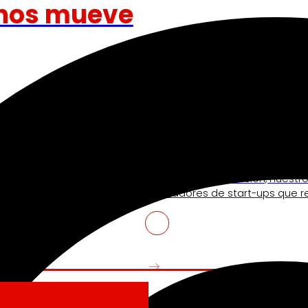
nos mueve
Venture Program
ando la experiencia de
De las ideas a la acción, nues
iendo nuestra
innovadores de start-ups que re