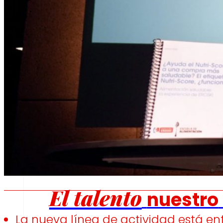
Fomentamos
la
alimentación saludable.
s
Empleo
El talento
nuestro
La nueva línea de actividad está en