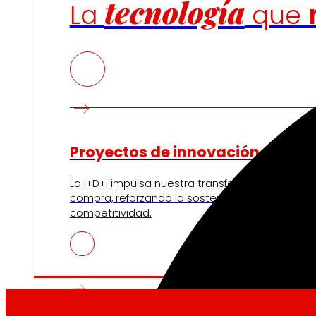
tecnología
La
que
Proyectos de innovación
La l+D+i impulsa nuestra transformación, mejor
compra, reforzando la sostenibilidad y fortalec
competitividad.