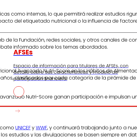
licas como internas, lo que permitirá realizar estudios r
cto del etiquetado nutricional o la influencia de factore
eb de la Fundación, redes sociales, y otros canales de c
debate informado sobre los temas abordados.
AFSEs
s
Espacio de información para titulares de AFSEs, con
ricional Avanzado Nutri-Score en los Hábitos de Alimentac
detalle sobre sus características y modelo de
 años, clasificados por cada categoría de la pirámide de 
participación financiera.
l avanzado Nutri-Score ganan participación e impulsan 
l, como
UNICEF
y
WWF
, y continuará trabajando junto a nue
s estudios y las divulgaciones se basen siempre en datos