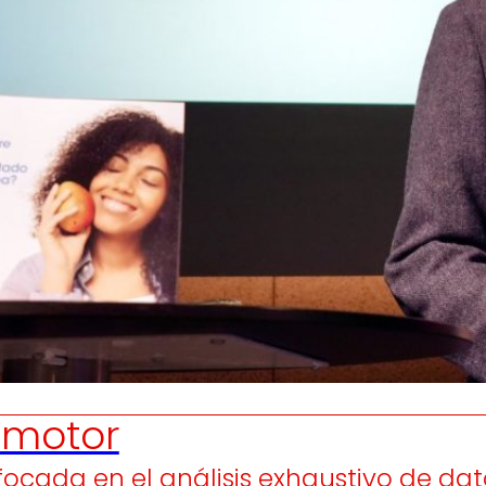
Generamos
Promovem
riqueza local
y
olidaridad
en el entorno.
satisfacción
de las
pers
trabajador
motor
focada en el análisis exhaustivo de dat