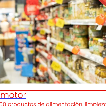
Generamos
Promovem
riqueza local
y
olidaridad
en el entorno.
satisfacción
de las
pers
trabajador
motor
700 productos de alimentación, limpiez