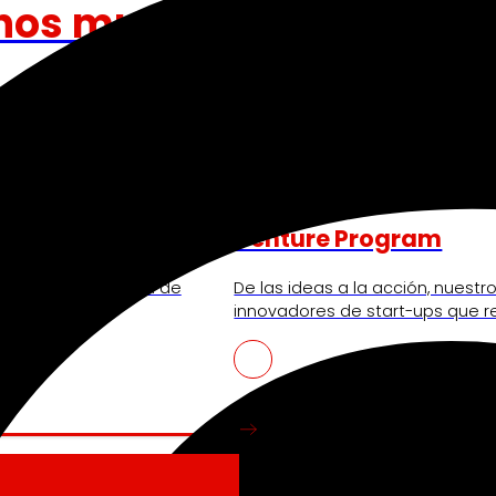
nos mueve
Venture Program
ando la experiencia de
De las ideas a la acción, nues
iendo nuestra
innovadores de start-ups que re