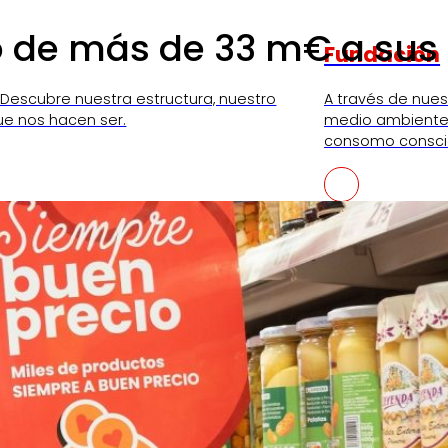
 de más de 33 m€ a sus c
Fundación
 Descubre nuestra estructura, nuestro
A través de nue
ue nos hacen ser.
medio ambiente,
consomo consci