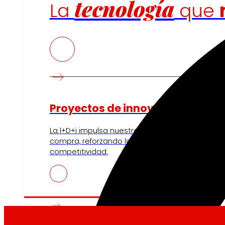
tecnología
La
que
Proyectos de innovación
La l+D+i impulsa nuestra transformación, mejor
compra, reforzando la sostenibilidad y fortalec
competitividad.