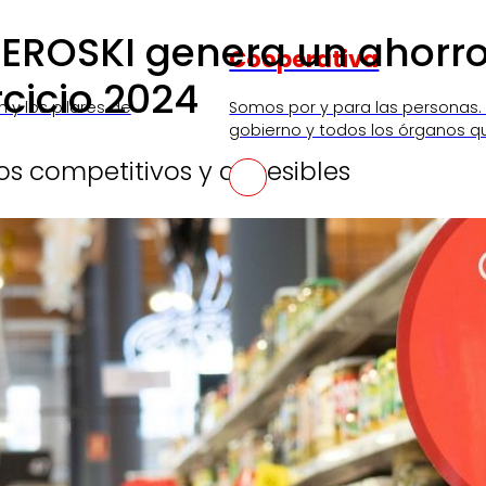
 EROSKI genera un ahorro
Cooperativa
cicio 2024
n y los pilares de
Somos por y para las personas.
gobierno y todos los órganos q
os competitivos y accesibles
SKI