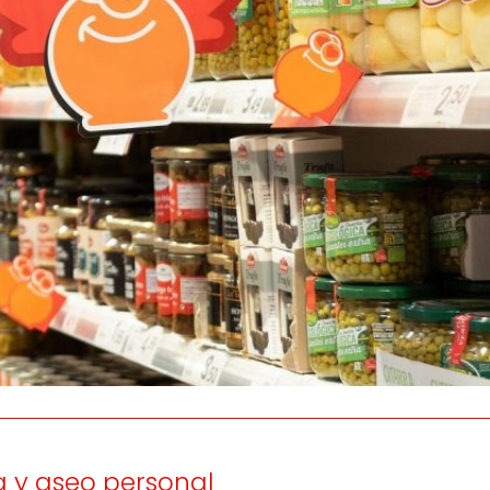
os
Escuchamos
la
e
informamos
 y el desarrollo
a las
onas
personas consumido
as.
a y aseo personal