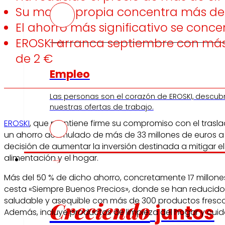
Su marca propia concentra más de 
El ahorro más significativo se conce
EROSKI arranca septiembre con más 
de 2 €
Empleo
Las personas son el corazón de EROSKI, descub
nuestras ofertas de trabajo.
EROSKI
, que mantiene firme su compromiso con el trasla
un ahorro acumulado de más de 33 millones de euros a t
decisión de aumentar la inversión destinada a mitigar e
alimentación y el hogar.
Inversores
Más del 50 % de dicho ahorro, concretamente 17 millon
cesta «Siempre Buenos Precios», donde se han reducido l
saludable y asequible con más de 300 productos frescos 
Creciendo
juntos
Además, incluye productos de limpieza del hogar y cui