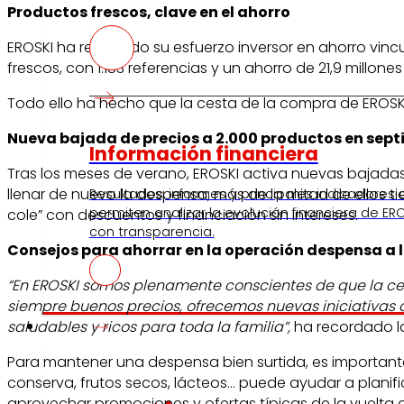
Productos frescos, clave en el ahorro
EROSKI ha reforzado su esfuerzo inversor en ahorro vin
frescos, con 1.183 referencias y un ahorro de 21,9 millones
Todo ello ha hecho que la cesta de la compra de EROSKI h
Nueva bajada de precios a 2.000 productos en sep
Información financiera
Tras los meses de verano, EROSKI activa nuevas bajada
llenar de nuevo la despensa; más de la mitad de ellos t
Resultados, informes y principales indicadores
permiten analizar la evolución financiera de ERO
cole” con descuentos y financiación sin intereses.
con transparencia.
Consejos para ahorrar en la operación despensa a l
“En EROSKI somos plenamente conscientes de que la ces
siempre buenos precios, ofrecemos nuevas iniciativas q
Prensa
saludables y ricos para toda la familia”,
ha recordado la
Para mantener una despensa bien surtida, es important
conserva, frutos secos, lácteos… puede ayudar a planifi
aprovechar promociones y ofertas típicas de la vuelta d