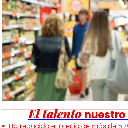
Fomentamos
la
alimentación saludable.
s
Empleo
El talento
nuestro
Ha reducido el precio de más de 5.