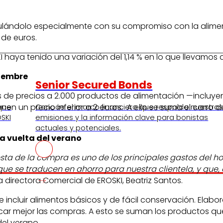
culándolo especialmente con su compromiso con la alimen
 de euros.
aya tenido una variación del 1,14 % en lo que llevamos de
tiembre
Senior Secured Bonds
s de precios a 2.000 productos de alimentación —incluye
ienen un precio inferior a 2 euros. A ello se suma el car
 que
Conoce el marco financiero que respalda nuestra
SKI
emisiones y la información clave para bonistas
actuales y potenciales.
a vuelta del verano
ta de la compra es uno de los principales gastos del ho
ue se traducen en ahorro para nuestra clientela, y que, 
 directora Comercial de EROSKI, Beatriz Santos.
e incluir alimentos básicos y de fácil conservación. El
car mejor las compras. A esto se suman los productos que
el verano.