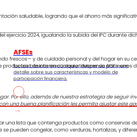
tación saludable, logrando que el ahorro más significat
l ejercicio 2024, igualando la subida del IPC durante dic
AFSEs
ndo frescos— y de cuidado personal y del hogar en su ce
ro de productos básicos en cualquier despensa por menos 
s
Espacio de información para titulares de AFSEs, con
detalle sobre sus características y modelo de
participación financiera.
gar. Por ello, además de nuestra estrategia de seguir i
con una buena planificación les permita ajustar este gas
aborar una lista que contenga productos como conservas 
 se pueden congelar, como verduras, hortalizas, y difere