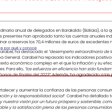
inaria anual de delegados en Barakaldo (Bizkaia), a la
s presentes han aprobado tanto las cuentas anuales indi
nar a reservas los 70,4 millones de euros de excedentes ne
re por qué y conoce
 Carabel, ha destacado el
“desempeño extraordinario de l
 General. Carabel ha repasado los indicadores positivos
texto económico complejo en el que la inflación y su efec
. Para ello,
“los esfuerzos en eficiencia han sido funda
bonos de finales del 2023
”
. Además, ha agradecido a las 
ortalecer y aumentar la confianza de las personas consum
ación y la responsabilidad social
”. Carabel ha detallado 
y nuestra visión por un futuro próspero y sostenible, c
dable y la satisfacción plena de las personas consumid