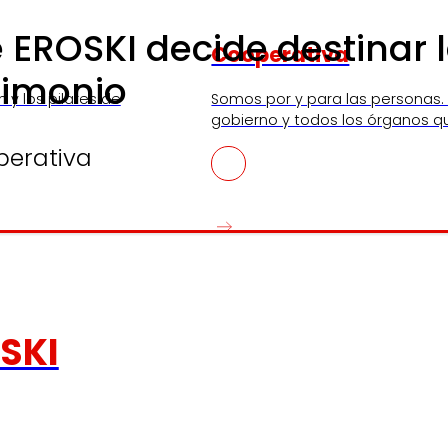
EROSKI decide destinar l
Cooperativa
rimonio
n y los pilares de
Somos por y para las personas.
gobierno y todos los órganos q
perativa
SKI