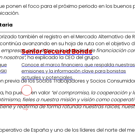
e ponen el foco para el próximo periodo en los buenos prec
nicación.
taria
rizado también el registro en el Mercado Alternativo de
 continúa avanzando en su hoja de ruta con el objetivo 
Senior Secured Bonds
e empresas, para dotar a la sociedad de financiación co
n nosotros”
, ha explicado la CEO del grupo.
 que
Conoce el marco financiero que respalda nuestra
SKI
emisiones y la información clave para bonistas
actuales y potenciales.
 previa de los Socios Trabajadores y Socios Consumidore
za, ha puesto en valor
“el compromiso, la cooperación y l
 optimismo, fieles a nuestra misión y visión como cooper
iene y reafirma de forma rotunda nuestras raíces, nuestro
cooperativo de España y uno de los líderes del norte del