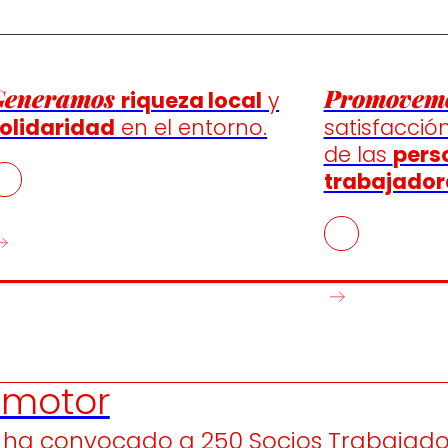
Generamos
Promovem
riqueza local
y
olidaridad
en el entorno.
satisfacción
de las
pers
trabajador
motor
ha convocado a 250 Socios Trabajado