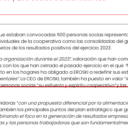
 que estaban convocadas 500 personas socias representa
viduales de la cooperativa como las consolidadas del g
tos de los resultados positivos del ejercicio 2023.
a organización durante el 2023”
, valoración que han com
 con los que han cerrado el pasado ejercicio en el que
“
to en los hogares ha obligado a EROSKI a redefinir sus e
mentales”
. La CEO de EROSKI, también ha puesto en valor “
l
personas socias “
su esfuerzo y espíritu cooperativo”
y la
idoras “
con una propuesta diferencial por la alimentació
también los principales puntos del plan estratégico que g
ombinando el foco en la generación de resultados empresa
oras y las personas trabajadoras que son fundamentalme