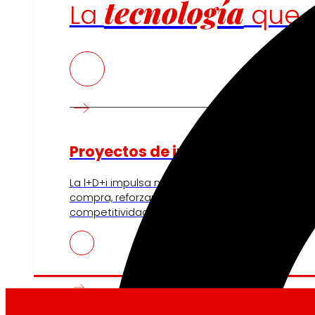
tecnología
La
que
Proyectos de innovación
La l+D+i impulsa nuestra transformación, mejor
compra, reforzando la sostenibilidad y fortalec
competitividad.