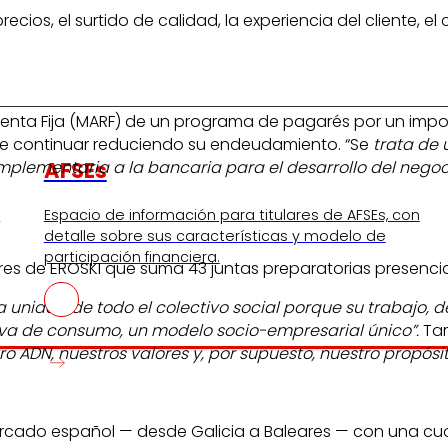
ios, el surtido de calidad, la experiencia del cliente, el
 Renta Fija (MARF) de un programa de pagarés por un imp
de continuar reduciendo su endeudamiento. “Se
trata de 
AFSEs
mplementaria a la bancaria para el desarrollo del nego
s
Espacio de información para titulares de AFSEs, con
detalle sobre sus características y modelo de
participación financiera.
s de EROSKI que suma 43 juntas preparatorias presencial
a unidad de todo el colectivo social porque su trabajo, 
ativa de consumo, un modelo socio-empresarial único”.
Tam
 ADN, nuestros valores y, por supuesto, nuestro propósit
 mercado español — desde Galicia a Baleares — con una cu