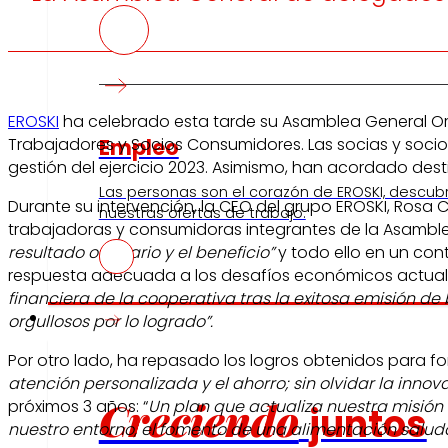
EROSKI
ha celebrado esta tarde su Asamblea General Ord
Empleo
Trabajadores y Socios Consumidores. Las socias y socio
gestión del ejercicio 2023. Asimismo, han acordado desti
Las personas son el corazón de EROSKI, descub
Durante su intervención, la CEO del grupo EROSKI, Rosa
nuestras ofertas de trabajo.
trabajadoras y consumidoras integrantes de la Asamblea
resultado ordinario
y el beneficio”
y todo ello en un con
respuesta adecuada a los desafíos económicos actuales
financiera de la cooperativa tras la exitosa emisión de 
Inversores
orgullosos por lo logrado”.
Por otro lado, ha repasado los logros obtenidos para f
atención personalizada y el ahorro; sin olvidar la innov
Creciendo
próximos 3 años: “
Un plan que actualiza nuestra misión 
juntos
nuestro entorno, el fomento de una alimentación salu