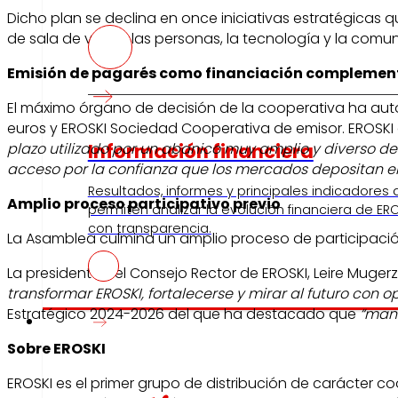
Dicho plan se declina en once iniciativas estratégicas qu
de sala de venta, las personas, la tecnología y la comu
Emisión de pagarés como financiación complemen
El máximo órgano de decisión de la cooperativa ha auto
euros y EROSKI Sociedad Cooperativa de emisor. EROSKI
Información financiera
plazo utilizado por un abanico muy amplio y diverso d
acceso por la confianza que los mercados depositan e
Resultados, informes y principales indicadores
Amplio proceso participativo previo
permiten analizar la evolución financiera de ERO
con transparencia.
La Asamblea culmina un amplio proceso de participación
La presidenta del Consejo Rector de EROSKI, Leire Muger
transformar EROSKI, fortalecerse y mirar al futuro con
Estratégico 2024-2026 del que ha destacado que
“mant
Prensa
Sobre EROSKI
EROSKI es el primer grupo de distribución de carácter 