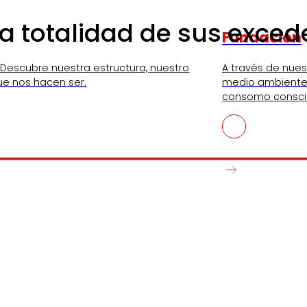
a totalidad de sus exced
Fundación
 Descubre nuestra estructura, nuestro
A través de nue
ue nos hacen ser.
medio ambiente,
consomo consci