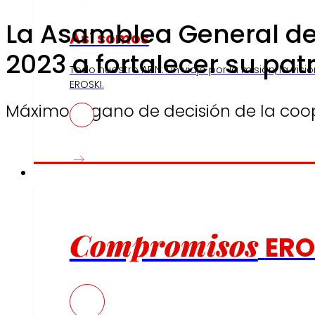
La Asamblea General de 
Así somos
2023 a fortalecer su pat
Todo nuestro ADN: un viaje por la misión, la visió
EROSKI.
Máximo órgano de decisión de la coo
Compromisos
Compromisos
ERO