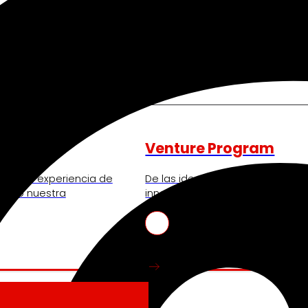
nos mueve
Venture Program
ando la experiencia de
De las ideas a la acción, nues
iendo nuestra
innovadores de start-ups que re