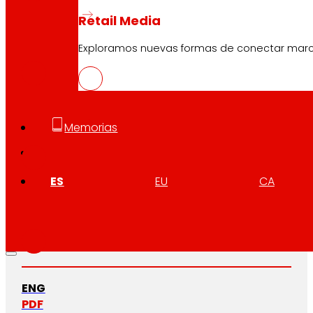
Retail Media
EUS
Exploramos nuevas formas de conectar marcas
PDF
CAT
Memorias
PDF
ES
EU
CA
GAL
PDF
ENG
PDF