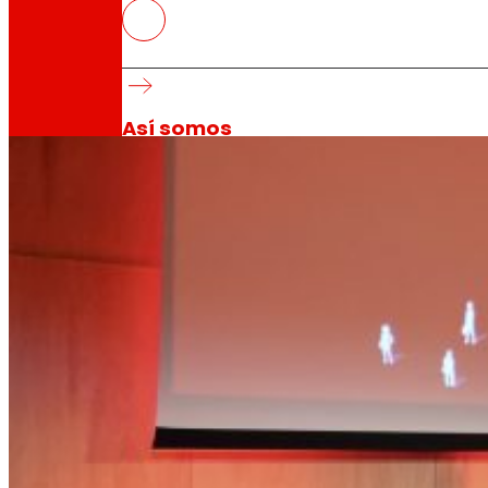
La Asamblea General de EROSKI d
patrimonio
Máximo órgano de decisión de la cooperativa
Así somos
Todo nuestro ADN: un viaje por la misión, la vis
Cooperativa
Somos por y para las personas. Descubre nue
Fundación