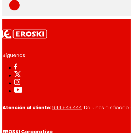
Síguenos
Atención al cliente:
944 943 444
. De lunes a sábado d
EROSKI Corporativo