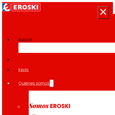
Buscar
Sala de prensa
Volver a todas las noticias
Inicio
Quiénes somos
02.06.2025
CORPORATIVO
Somos
EROSKI