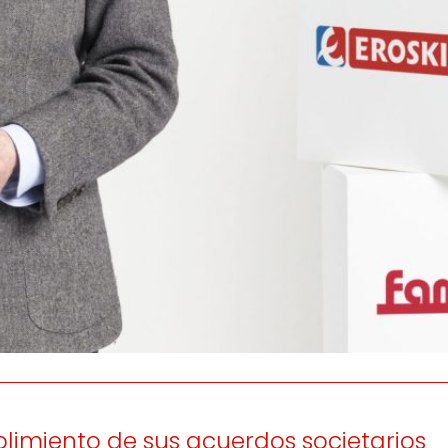
os
Escuchamos
la
e
informamos
 y el desarrollo
a las
onas
personas consumido
as.
limiento de sus acuerdos societarios