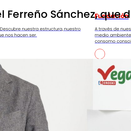
Ferreño Sánchez, que dir
Fundación
 Descubre nuestra estructura, nuestro
A través de nue
ue nos hacen ser.
medio ambiente,
consomo consci