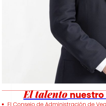
Fomentamos
la
alimentación saludable.
s
Empleo
El talento
nuestro
El Consejo de Administración de Ve