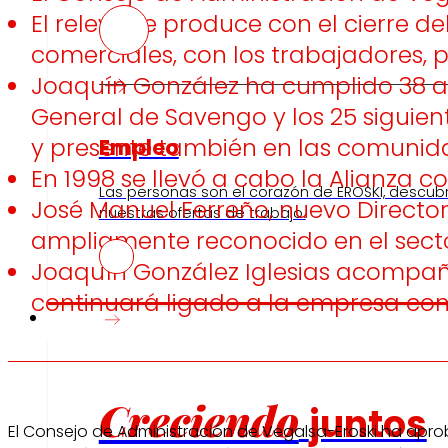
El relevo se produce con el cierre d
comerciales, con los trabajadores, p
Joaquín González ha cumplido 38 año
General de Savengo y los 25 siguien
y presente también en las comunida
Empleo
En 1998 se llevó a cabo la Alianza 
Las personas son el corazón de EROSKI, descub
José Manuel Ferreño, nuevo Director
nuestras ofertas de trabajo.
ampliamente reconocido en el sect
Joaquín González Iglesias acompaña
continuará ligado a la empresa com
Inversores
Creciendo
juntos
El Consejo de Administración de Vegalsa-Eroski ha apro