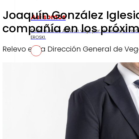
Joaquín González Iglesi
Así somos
compañía en los próxi
Todo nuestro ADN: un viaje por la misión, la visió
EROSKI.
Relevo en la Dirección General de Veg
Compromisos
Compromisos
ERO