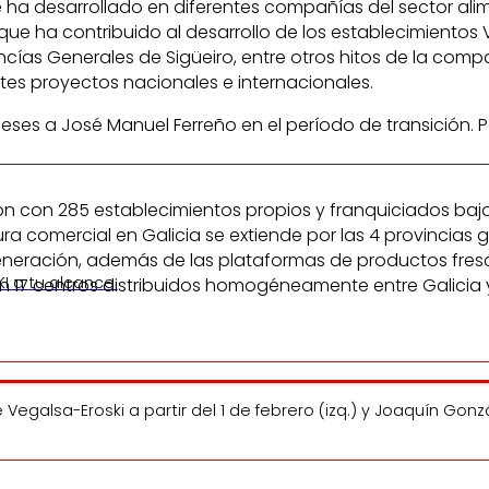
 ha desarrollado en diferentes compañías del sector alim
 que ha contribuido al desarrollo de los establecimiento
ncías Generales de Sigüeiro, entre otros hitos de la com
ntes proyectos nacionales e internacionales.
s a José Manuel Ferreño en el período de transición. P
León con 285 establecimientos propios y franquiciados bajo
ructura comercial en Galicia se extiende por las 4 provin
eración, además de las plataformas de productos frescos 
I a tu alcance.
n 17 centros distribuidos homogéneamente entre Galicia 
egalsa-Eroski a partir del 1 de febrero (izq.) y Joaquín Gonz