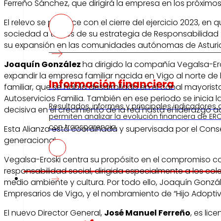
Ferreño Sánchez, que dirigirá la empresa en los próximo
El relevo se produce con el cierre del ejercicio 2023, 
sociedad a través de su estrategia de Responsabilidad S
su expansión en las comunidades autónomas de Asturias
Joaquín González
ha dirigido la compañía Vegalsa-Er
expandir la empresa familiar nacida en Vigo al norte 
Información financiera
familiar, que se había desarrollado en el canal mayori
Autoservicios Familia. También en ese periodo se inicia 
Resultados, informes y principales indicadores
decisiva en el crecimiento de la red hasta el liderazgo a
permiten analizar la evolución financiera de ERO
con transparencia.
Esta Alianza está coordinada y supervisada por el Cons
generacional.
Vegalsa-Eroski centra su propósito en el compromiso con
responsabilidad social, dirigida especialmente a los 
Prensa
medio ambiente y cultura. Por todo ello, Joaquín Gonzá
Empresarios de Vigo, y el nombramiento de “Hijo Adoptiv
El nuevo Director General,
José Manuel Ferreño
, es li