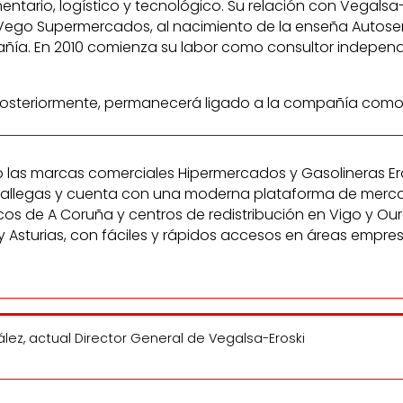
entario, logístico y tecnológico. Su relación con Vegals
s Vego Supermercados, al nacimiento de la enseña Autoserv
pañía. En 2010 comienza su labor como consultor indepen
osteriormente, permanecerá ligado a la compañía como a
 las marcas comerciales Hipermercados y Gasolineras Erosk
cias gallegas y cuenta con una moderna plataforma de merca
de A Coruña y centros de redistribución en Vigo y Ourens
y Asturias, con fáciles y rápidos accesos en áreas empr
ález, actual Director General de Vegalsa-Eroski