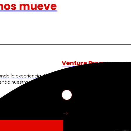
nos mueve
Venture Program
ando la experiencia de
De las ideas a la acción, nues
iendo nuestra
innovadores de start-ups que re