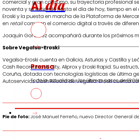
día
Al
comercial y gran consumo, su trayectoria profesional se
noventa y se extiende hasta el día de hoy, tiempo en el
Eroski y la puesta en marcha de la Plataforma de Merca
en
retail
como en el comercio digital a través de difere
Joaquín González acompañará durante los próximos mese
Sobre Vegalsa-Eroski
Vegalsa-Eroski cuenta en Galicia, Asturias y Castilla y 
Prensa
Cash Record, Eroski City, Aliprox y Eroski Rapid. Su est
Coruña, dotada con tecnologías logísticas de última gen
Toda la actualidad y los últimos pasos de EROSK
Autoservicios Cash Récord de Vegalsa-Eroski cuenta co
Innovación
Pie de foto:
José Manuel Ferreño, nuevo Director General de V