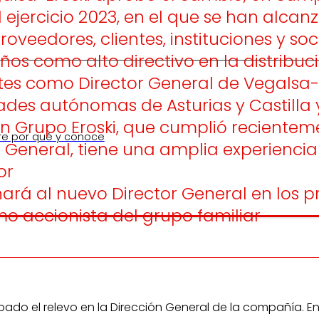
el ejercicio 2023, en el que se han alc
roveedores, clientes, instituciones y s
s como alto directivo en la distribuci
tes como Director General de Vegalsa-Er
des autónomas de Asturias y Castilla 
con Grupo Eroski, que cumplió reciente
re por qué y conoce
 General, tiene una amplia experiencia
or
rá al nuevo Director General en los pr
o accionista del grupo familiar
bado el relevo en la Dirección General de la compañía. E