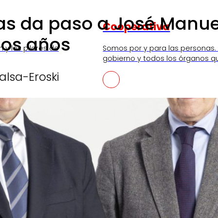
as da paso a José Manuel 
Cooperativa
mos años
n y los pilares de
Somos por y para las personas.
gobierno y todos los órganos q
alsa-Eroski
SKI