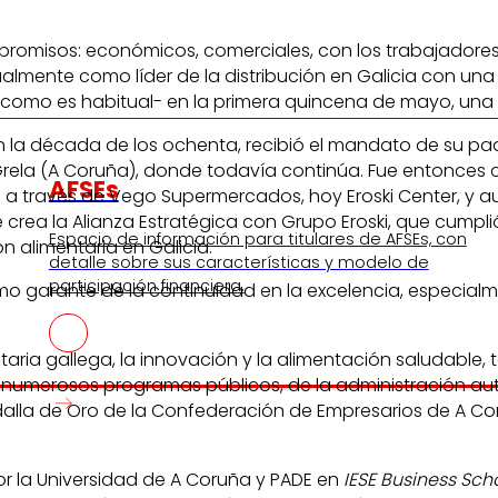
promisos: económicos, comerciales, con los trabajadores, 
tualmente como líder de la distribución en Galicia con un
 -como es habitual- en la primera quincena de mayo, una
en la década de los ochenta, recibió el mandato de su pa
A Grela (A Coruña), donde todavía continúa. Fue entonce
AFSEs
 a través de Vego Supermercados, hoy Eroski Center, y au
e crea la Alianza Estratégica con Grupo Eroski, que cumpl
s
Espacio de información para titulares de AFSEs, con
n alimentaria en Galicia.
detalle sobre sus características y modelo de
participación financiera.
ximo garante de la continuidad en la excelencia, especia
taria gallega, la innovación y la alimentación saludable,
n numerosos programas públicos, de la administración au
lla de Oro de la Confederación de Empresarios de A Coru
or la Universidad de A Coruña y PADE en
IESE Business Sch