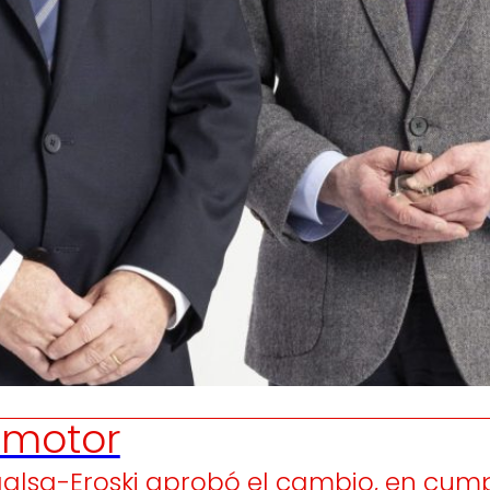
Generamos
Promovem
riqueza local
y
olidaridad
en el entorno.
satisfacción
de las
pers
trabajador
motor
galsa-Eroski aprobó el cambio, en cump