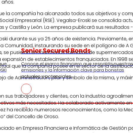
s años.
en que la compañía ha alcanzado todos sus objetivos y com
ocial Empresarial (RSE). Vegalsa-Eroski se consolida ac
 y Castilla y León. La empresa publicará sus resultados
oski durante sus ya 25 años de existencia. Previamente, 
de la Comunidad, instaurando su sede en el polígono de 
Senior Secured Bonds
sta, se pusieron en marcha los formatos de supermercados
la expansión de establecimientos franquiciados. En 1998 s
 que
Conoce el marco financiero que respalda nuestra
ctual que la compañía posee en el sector de la distribució
SKI
emisiones y la información clave para bonistas
actuales y potenciales.
ejo de Administración, pilar y símbolo de la misma, y má
 sus trabajadores y clientes, con la industria agroalimen
colectivos más necesitados. Ha colaborado activamente e
lez ha recibido numerosos reconocimientos, como la Meda
o” del Concello de Oroso.
cenciado en Empresa Financiera e Informática de Gestión p