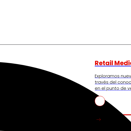
Retail Medi
tro programa para proyectos
Exploramos nue
volucionan el sector.
través del conoc
en el punto de v