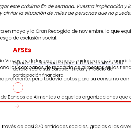
 este próximo fin de semana. Vuestra implicación y la 
 aliviar la situación de miles de personas que no pued
ra en mayo y la Gran Recogida de noviembre, lo que equi
esgo de exclusión social.
AFSEs
 de Vizcaya y de los propios consumidores que demandaba
s
Espacio de información para titulares de AFSEs, con
mo año las campañas de recogida de alimentos en las tiend
detalle sobre sus características y modelo de
participación financiera.
 preferente, pero todavía aptos para su consumo con tot
a de Bancos de Alimentos a aquellas organizaciones que 
ravés de casi 370 entidades sociales, gracias a las diver