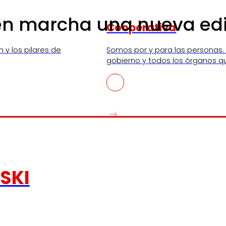
en marcha una nueva edi
Cooperativa
n y los pilares de
Somos por y para las personas.
gobierno y todos los órganos q
SKI