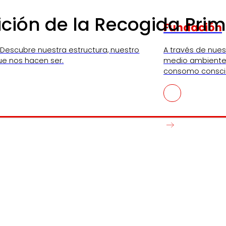
ción de la Recogida Pri
Fundación
 Descubre nuestra estructura, nuestro
A través de nue
ue nos hacen ser.
medio ambiente,
consomo consci