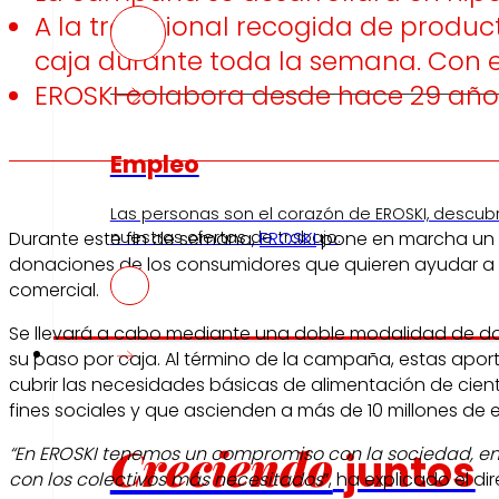
A la tradicional recogida de produc
caja durante toda la semana. Con e
EROSKI colabora desde hace 29 año
Empleo
Las personas son el corazón de EROSKI, descub
nuestras ofertas de trabajo.
Durante este fin de semana,
EROSKI
pone en marcha un a
donaciones de los consumidores que quieren ayudar a lo
comercial.
Se llevará a cabo mediante una doble modalidad de don
Inversores
su paso por caja. Al término de la campaña, estas apor
cubrir las necesidades básicas de alimentación de cien
fines sociales y que ascienden a más de 10 millones de e
Creciendo
“En EROSKI tenemos un compromiso con la sociedad, en 
juntos
con los colectivos más necesitados
”, ha explicado el d