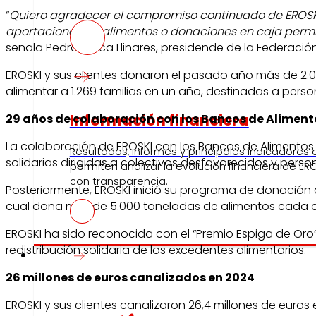
“
Quiero agradecer el compromiso continuado de EROSKI 
aportaciones de alimentos o donaciones en caja permi
señala Pedro Llorca Llinares, presidende de la Federaci
EROSKI y sus clientes donaron el pasado año más de 2.
alimentar a 1.269 familias en un año, destinadas a pers
Información financiera
29 años de colaboración con los Bancos de Aliment
La colaboración de EROSKI con los Bancos de Alimentos
Resultados, informes y principales indicadores
solidarias dirigidas a colectivos desfavorecidos y pers
permiten analizar la evolución financiera de ERO
con transparencia.
Posteriormente, EROSKI inició su programa de donación
cual dona más de 5.000 toneladas de alimentos cada 
EROSKI ha sido reconocida con el “Premio Espiga de Or
redistribución solidaria de los excedentes alimentarios.
Prensa
26 millones de euros canalizados en 2024
EROSKI y sus clientes canalizaron 26,4 millones de euro