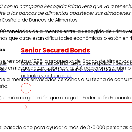
con la campaña Recogida Primavera que va a tener lugar
te a los bancos de alimentos abastecer sus almacenes y
ón Epsñola de Bancos de Alimentos.
000 toneladas de alimentos entre la Recogida de Primave
onas que atraviesan dificultades económicas o están en ri
Senior Secured Bonds
os
 se remonta a 1996, a propuesta del Banco de Alimentos
 que
Conoce el marco financiero que respalda nuestra
onas en riesgo de exclusión social. Así, nacieron ese mis
SKI
emisiones y la información clave para bonistas
actuales y potenciales.
 de alimentos envasados cercanos a su fecha de consumo
año.
o”, el máximo galardón que otorga la Federación Español
s el pasado año para ayudar a más de 370.000 personas a t