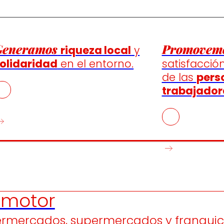
Generamos
Promovem
riqueza local
y
olidaridad
en el entorno.
satisfacción
de las
pers
trabajador
motor
ermercados, supermercados y franquici