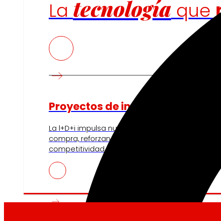
tecnología
La
que
Proyectos de innovación
La l+D+i impulsa nuestra transformación, mejor
compra, reforzando la sostenibilidad y fortalec
competitividad.