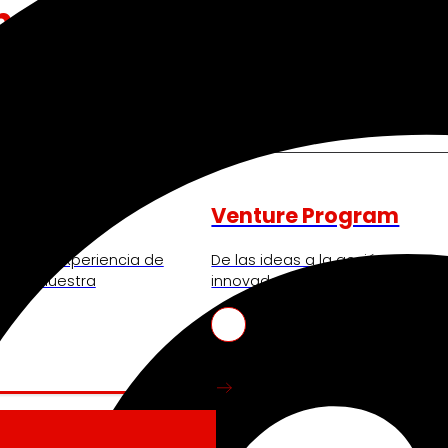
nos mueve
Venture Program
ando la experiencia de
De las ideas a la acción, nues
iendo nuestra
innovadores de start-ups que re