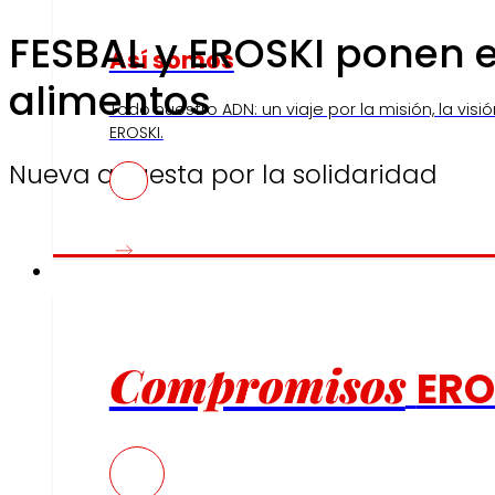
FESBAL y EROSKI ponen 
Así somos
alimentos
Todo nuestro ADN: un viaje por la misión, la visió
EROSKI.
Nueva apuesta por la solidaridad
Compromisos
Compromisos
ERO