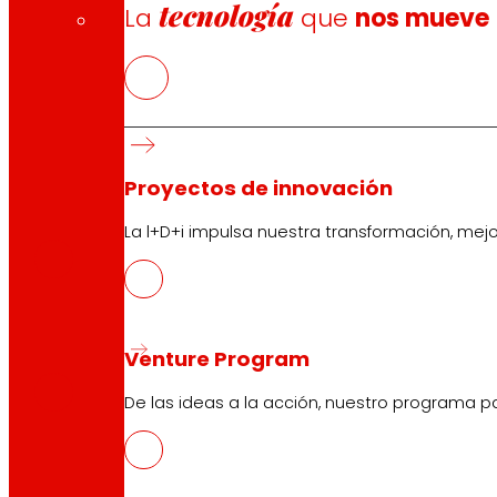
tecnología
La
que
nos mueve
Proyectos de innovación
CAS
PDF
La l+D+i impulsa nuestra transformación, mej
EUS
Venture Program
PDF
De las ideas a la acción, nuestro programa p
CAT
PDF