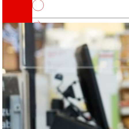
EROSKI y sus clientes apoyan con
Marruecos
Así somos
Todo nuestro ADN: un viaje por la misión, la vis
Cooperativa
Somos por y para las personas. Descubre nue
Fundación