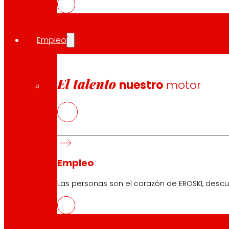
Empleo
Pie de foto:
EROSKI amplía su campaña de ayuda a los afect
El talento
nuestro
motor
Compartir en:
Empleo
Las personas son el corazón de EROSKI, descu