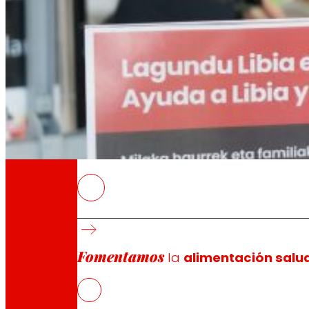
A través de nuestra Fundación impulsamos a
Compromisos
Compromisos
EROSKI
EROSKI ha llevado a cabo en sus tiendas un
El total de lo donado por EROSKI y sus client
EROSKI ha completado la recaudación de las
Fomentamos
la
alimentación salu