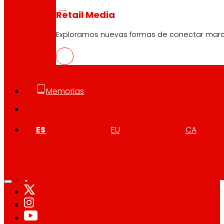
Retail Media
Exploramos nuevas formas de conectar marcas
GAL
PDF
Memorias
ES
EU
CA
Síguenos