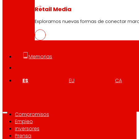
Retail Media
Síguenos
Exploramos nuevas formas de conectar marcas
Memorias
Atención al cliente:
944 943 444
. De lunes a sábado d
ES
EU
CA
EROSKI Corporativo
Quiénes somos
Compromisos
Empleo
Inversores
Prensa