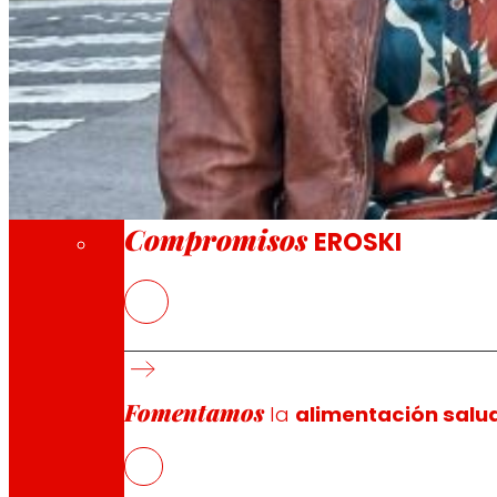
A través de nuestra Fundación impulsamos a
Compromisos
Compromisos
EROSKI
Se comprometen a fomentar la transmisión y e
Publicarán un libro de juegos y canciones 
Fomentamos
la
alimentación salu
EROSKI
y la Mancomunidad del Duranguesado han firmado 
lengua en el ámbito familiar y juvenil. El acuerdo ha si