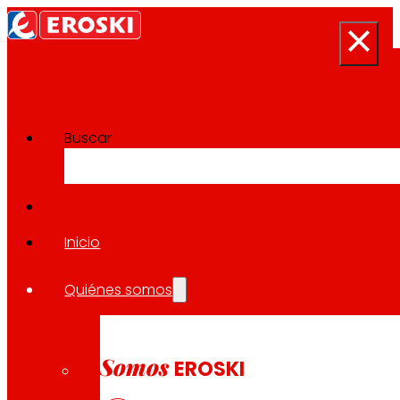
Buscar
Sala de prensa
Volver a todas las noticias
Inicio
Quiénes somos
29.11.2024
LOCAL
Somos
EROSKI