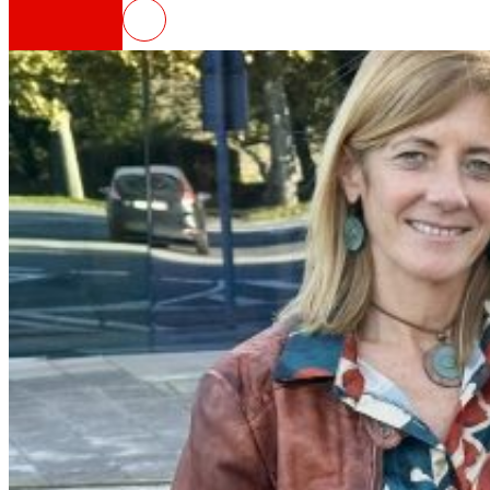
EROSKI y la Mancomunidad del D
Así somos
Todo nuestro ADN: un viaje por la misión, la vis
Cooperativa
Somos por y para las personas. Descubre nue
Fundación