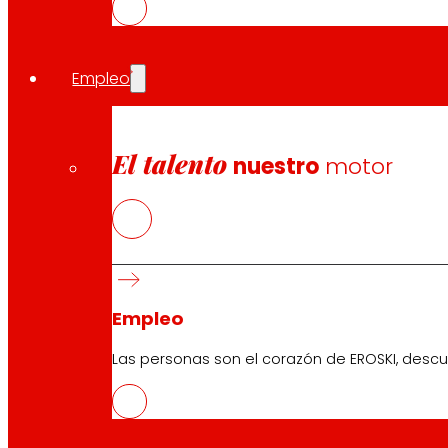
EROSKI participa en la Feria del Libro y Disco Vasco d
décadas. También ha colaborado con las principales acti
Pública Vasca), en las que más de 6.800 personas partic
alimentarios saludables entre los escolares y las familias
Empleo
Compartir en:
El talento
nuestro
motor
Empleo
Las personas son el corazón de EROSKI, descu