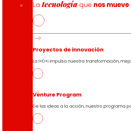
tecnología
La
que
nos mueve
CAS
Proyectos de innovación
PDF
La l+D+i impulsa nuestra transformación, mej
EUS
PDF
Venture Program
De las ideas a la acción, nuestro programa p