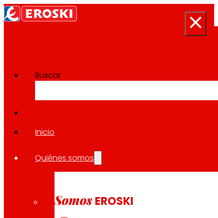
Buscar
Sala de prensa
Volver a todas las noticias
Inicio
Quiénes somos
11.09.2025
LOCAL
Somos
EROSKI