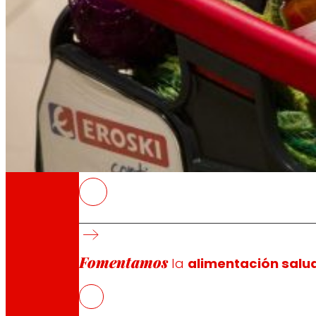
A través de nuestra Fundación impulsamos a
Compromisos
Compromisos
EROSKI
Esta alianza refuerza el compromiso comparti
Los supermercados EROSKI en Aragón comerci
Fomentamos
la
alimentación salu