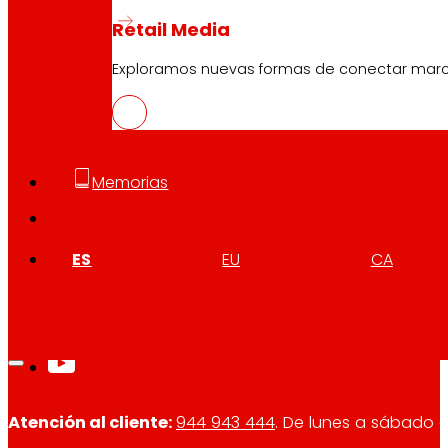
CAS
Retail Media
PDF
Exploramos nuevas formas de conectar marcas
Memorias
Síguenos
ES
EU
CA
Atención al cliente:
944 943 444
. De lunes a sábado d