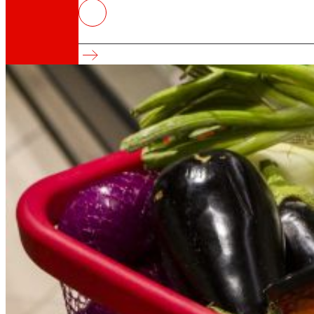
EROSKI y Gardeniers se alían pa
Alianza por una alimentación sostenible e inclu
Así somos
Todo nuestro ADN: un viaje por la misión, la vis
Cooperativa
Somos por y para las personas. Descubre nue
Fundación