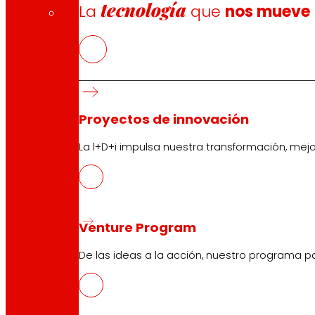
tecnología
CAS
La
que
nos mueve
PDF
EUS
PDF
Proyectos de innovación
La l+D+i impulsa nuestra transformación, mej
CAT
PDF
Venture Program
De las ideas a la acción, nuestro programa p
GAL
PDF