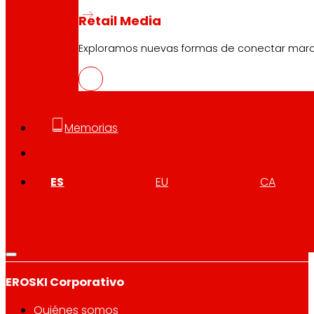
Retail Media
Exploramos nuevas formas de conectar marcas
Síguenos
Memorias
ES
EU
CA
Atención al cliente:
944 943 444
. De lunes a sábado d
EROSKI Corporativo
Quiénes somos