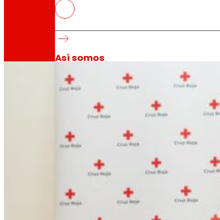
EROSKI y Cruz Roja firman un co
violencia de género
Compromiso con la integración sociolaboral de 
Así somos
Todo nuestro ADN: un viaje por la misión, la vis
Cooperativa
Somos por y para las personas. Descubre nue
Fundación