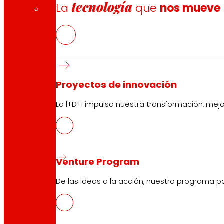
tecnología
La
que
nos mueve
CAS
PDF
Proyectos de innovación
La l+D+i impulsa nuestra transformación, mej
Síguenos
Venture Program
De las ideas a la acción, nuestro programa p