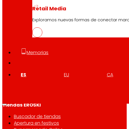
Retail Media
Atención al cliente:
944 943 444
. De lunes a sábado d
Exploramos nuevas formas de conectar marcas
EROSKI Corporativo
Quiénes somos
Memorias
Compromisos
Empleo
Inversores
ES
EU
CA
Prensa
Innovación
Tiendas EROSKI
Buscador de tiendas
Apertura en festivos