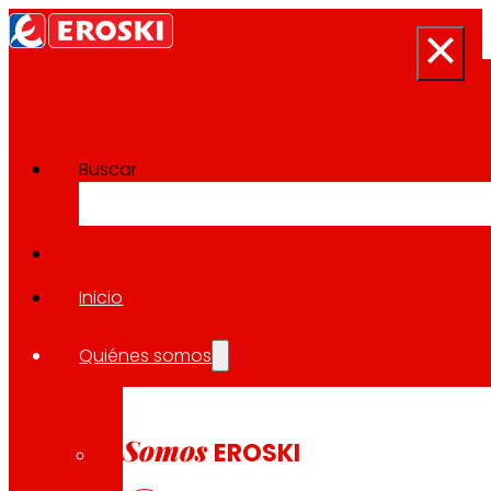
Buscar
Sala de prensa
Volver a todas las noticias
Inicio
Quiénes somos
09.10.2025
LOCAL
Somos
EROSKI