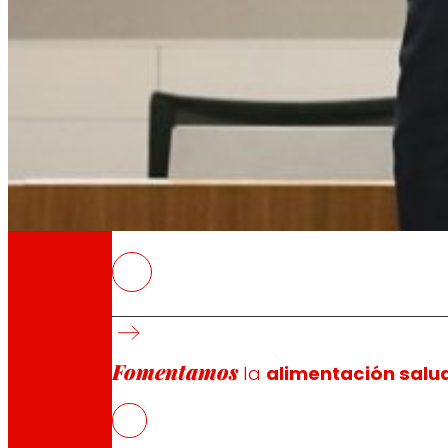
A través de nuestra Fundación impulsamos a
Compromisos
Compromisos
EROSKI
El acuerdo refuerza el compromiso de EROSK
La compañía se incorpora como entidad col
internacionalización.
Fomentamos
la
alimentación salu