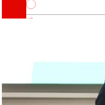
EROSKI y CEPYME firman un acue
españolas
Así somos
Todo nuestro ADN: un viaje por la misión, la vis
Cooperativa
Somos por y para las personas. Descubre nue
Fundación