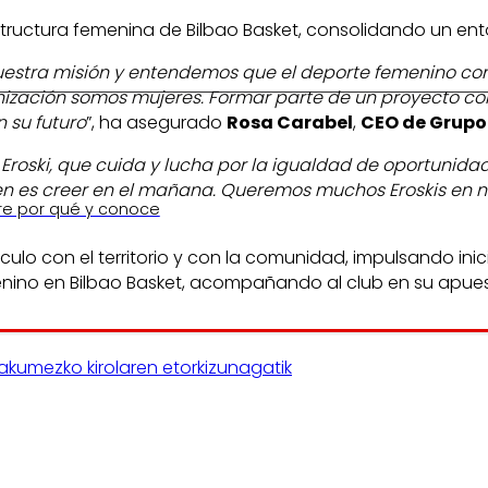
tructura femenina de Bilbao Basket, consolidando un entor
estra misión y entendemos que el deporte femenino cont
nización somos mujeres. Formar parte de un proyecto c
 su futuro
”, ha asegurado
Rosa Carabel
,
CEO de Grupo
roski, que cuida y lucha por la igualdad de oportunida
oven es creer en el mañana. Queremos muchos Eroskis en
re por qué y conoce
nculo con el territorio y con la comunidad, impulsando ini
enino en Bilbao Basket, acompañando al club en su apuest
emakumezko kirolaren etorkizunagatik