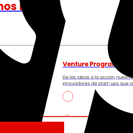
nos mueve
Venture Program
ando la experiencia de
De las ideas a la acción, nues
iendo nuestra
innovadores de start-ups que re