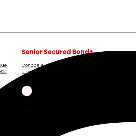
Senior Secured Bonds
 que
Conoce el marco financiero que respalda nuestra
SKI
emisiones y la información clave para bonistas
actuales y potenciales.