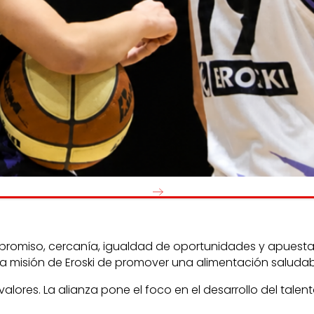
os
Escuchamos
la
e
informamos
 y el desarrollo
a las
onas
personas consumido
as.
miso, cercanía, igualdad de oportunidades y apuesta po
la misión de Eroski de promover una alimentación saludabl
lores. La alianza pone el foco en el desarrollo del tale