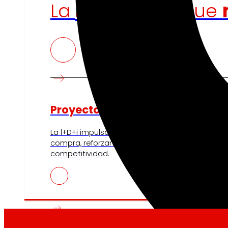
tecnología
La
que
Proyectos de innovación
La l+D+i impulsa nuestra transformación, mejor
compra, reforzando la sostenibilidad y fortalec
competitividad.