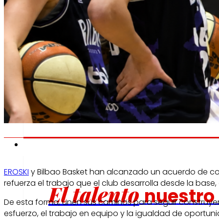
Fomentamos
la
alimentación saludable.
s
Empleo
EROSKI
y Bilbao Basket han alcanzado un acuerdo de co
refuerza el trabajo que el club desarrolla desde la base
El talento
nuestro
De esta forma, unen sus caminos para seguir construyend
esfuerzo, el trabajo en equipo y la igualdad de oportun