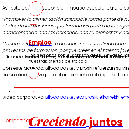
Así, este acuerdo supone un impulso especial para la es
“
Promover la alimentación saludable forma parte de nu
el 76% de las personas que formamos parte de la orga
comprometida con las personas, con su bienestar y con
Empleo
“
Tenemos la gran suerte de contar con un aliado como E
proyectos de formación, porque creer en el talento j
Las personas son el corazón de EROSKI, descub
afirmado
Isabel Iturbe
,
presidenta de Bilbao Basket
.
nuestras ofertas de trabajo.
Con este acuerdo, Bilbao Basket y Eroski refuerzan su ví
en un aliado clave para el crecimiento del deporte fem
Inversores
Video corporativo:
Bilbao Basket eta Eroski, elkarrekin 
Creciendo
juntos
Compartir en: