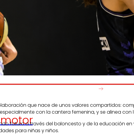
Generamos
Promovem
riqueza local
y
olidaridad
en el entorno.
satisfacción
de las
pers
trabajador
laboración que nace de unos valores compartidos: compro
, especialmente con la cantera femenina, y se alinea con 
motor
o futuro a través del baloncesto y de la educación en va
idades para niñas y niños.