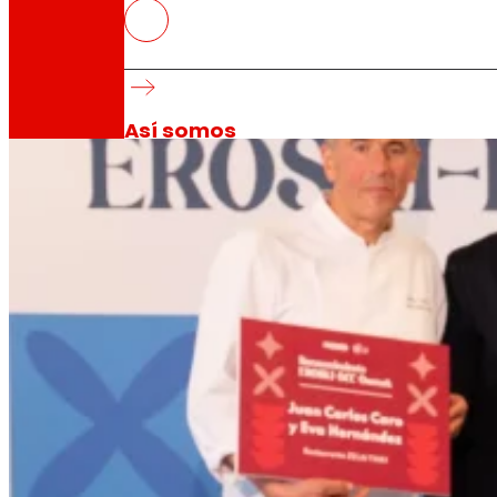
EROSKI y Basque Culinary Cente
al producto local, sostenibilidad
Celebración del “Reconocimiento EROSKI BCC 
Así somos
Todo nuestro ADN: un viaje por la misión, la vis
Cooperativa
Somos por y para las personas. Descubre nue
Fundación