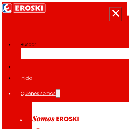
Buscar
Sala de prensa
Volver a todas las noticias
Inicio
Quiénes somos
15.11.2024
CORPORATIVO
Somos
EROSKI