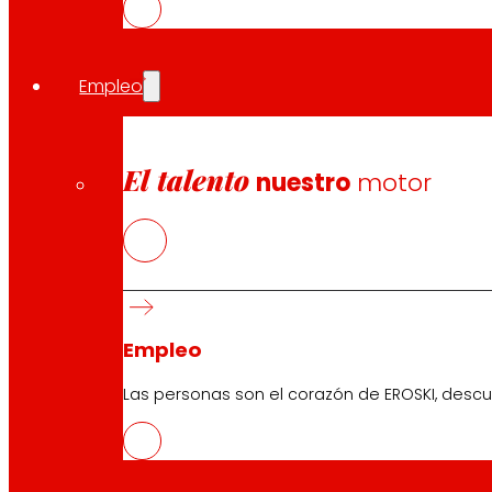
positiva de resultados, una deuda normalizada, una re
Por su parte, la directora Comercial de EROSKI, Beatriz
Empleo
así como una importante inversión en tecnología que p
que guiarán la empresa hasta 2026. Así, ha explicado 
miles de productos diarios”.
Otro pilar fundamental del 
una amplia presencia de productos y marcas para ofrec
El talento
nuestro
motor
EROSKI por una alimentación saludable y accesible.
En términos de crecimiento, EROSKI ha anticipado la in
enseña líder en el norte de España y expandir nuestra p
Igualmente, ha compartido con los presentes en el encu
implementación de inteligencia artificial y la robotiza
Empleo
Precisamente, la jornada ha incluido una mesa redonda 
Las personas son el corazón de EROSKI, descu
Fernando Pasamón. Managing Partner Consumer Industry a
comercial y marketing de AECOC, junto a las representa
relevancia de la integración de nuevas tecnologías en 
conjuntamente para ofrecer los mejores productos y serv