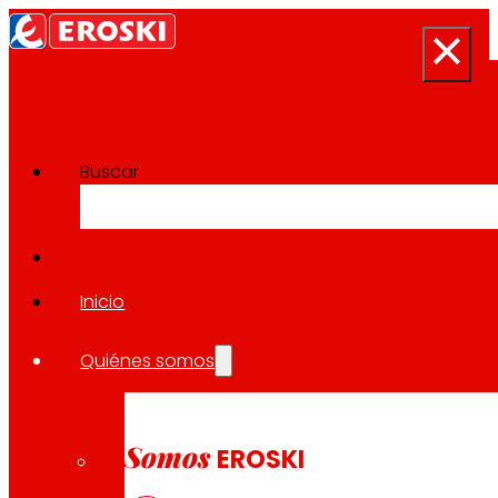
Buscar
Sala de prensa
Volver a todas las noticias
Inicio
Quiénes somos
18.04.2024
CORPORATIVO
Somos
EROSKI