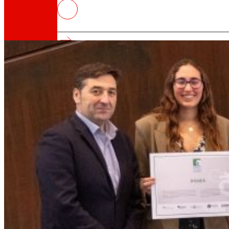
EROSKI representará a Euskadi e
empresas
Así somos
Todo nuestro ADN: un viaje por la misión, la vis
Cooperativa
Somos por y para las personas. Descubre nue
Fundación