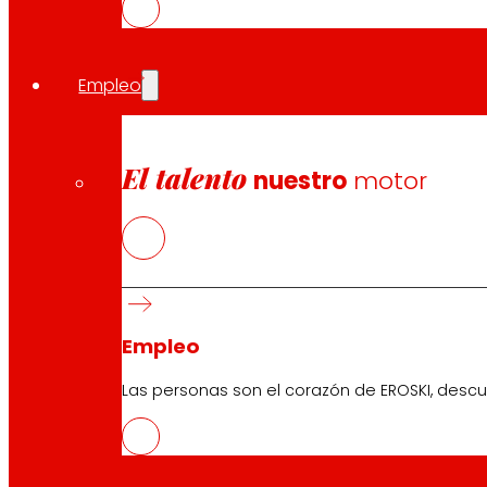
en sus tiendas, sino que es donado a organizaciones so
en alcanzar el
‘Desperdicio Cero’
en toda su red de hip
Empleo
Compartir en:
El talento
nuestro
motor
Empleo
Las personas son el corazón de EROSKI, descu