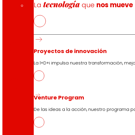
tecnología
La
que
nos mueve
CAS
PDF
Proyectos de innovación
La l+D+i impulsa nuestra transformación, mej
EUS
PDF
Venture Program
De las ideas a la acción, nuestro programa p
Síguenos