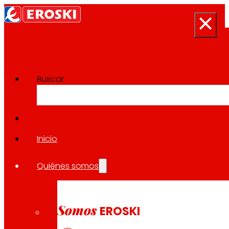
Buscar
Sala de prensa
Volver a todas las noticias
Inicio
Quiénes somos
28.01.2025
PREMIOS
Somos
EROSKI