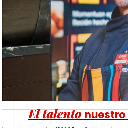
Fomentamos
la
alimentación saludable.
s
Empleo
El talento
nuestro