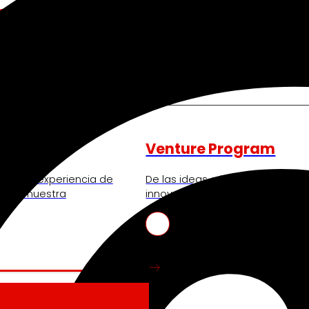
nos mueve
Venture Program
ando la experiencia de
De las ideas a la acción, nues
iendo nuestra
innovadores de start-ups que re