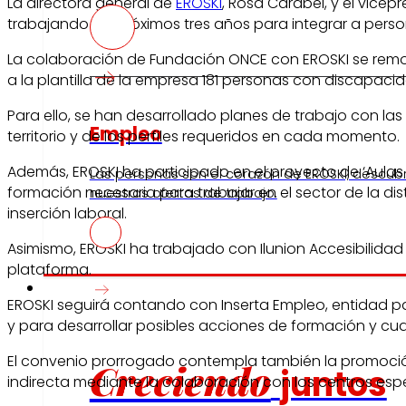
La directora general de
EROSKI
, Rosa Carabel, y el vice
trabajando los próximos tres años para integrar a perso
La colaboración de Fundación ONCE con EROSKI se remon
a la plantilla de la empresa 181 personas con discapaci
Para ello, se han desarrollado planes de trabajo con las
Empleo
territorio y de los perfiles requeridos en cada momento.
Además, EROSKI ha participado en el proyecto de ‘Aulas a
Las personas son el corazón de EROSKI, descub
formación necesaria para trabajar en el sector de la dis
nuestras ofertas de trabajo.
inserción laboral.
Asimismo, EROSKI ha trabajado con Ilunion Accesibilida
plataforma.
Inversores
EROSKI seguirá contando con Inserta Empleo, entidad p
y para desarrollar posibles acciones de formación y cual
El convenio prorrogado contempla también la promoción
Creciendo
juntos
indirecta mediante la colaboración con los centros esp