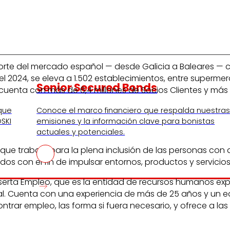
 norte del mercado español — desde Galicia a Baleares — 
re del 2024, se eleva a 1.502 establecimientos, entre sup
Senior Secured Bonds
cuenta con más de 6,4 millones de Socios Clientes y más d
 que
Conoce el marco financiero que respalda nuestra
SKI
emisiones y la información clave para bonistas
actuales y potenciales.
que trabaja para la plena inclusión de las personas con 
odos con el fin de impulsar entornos, productos y servici
serta Empleo, que es la entidad de recursos humanos exp
al. Cuenta con una experiencia de más de 25 años y un eq
rar empleo, las forma si fuera necesario, y ofrece a la