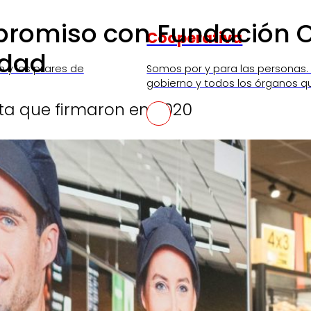
promiso con Fundación O
Cooperativa
idad
n y los pilares de
Somos por y para las personas.
gobierno y todos los órganos q
ta que firmaron en 2020
SKI