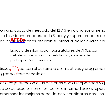
con una cuota de mercado del 12,7 % en dicha zona; siendo
ermercados, hipermercados, cash & carry y supermercados o
AFSEs
e 27.600 personas integran su plantilla, de las cuales ce
s
Espacio de información para titulares de AFSEs, con
detalle sobre sus características y modelo de
participación financiera.
discapacidad con el desarrollo de iniciativas y programa
os globalmente accesibles.
erta en la atención a las personas con discapacidad y q
uipo de expertos en orientación e intermediación, repart
s empresas los mejores candidatos y candidatas para los