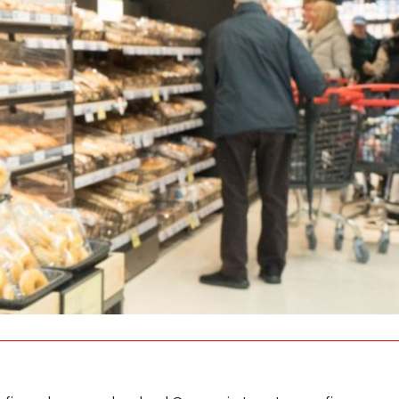
os
Escuchamos
la
e
informamos
 y el desarrollo
a las
onas
personas consumido
as.