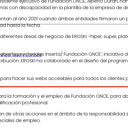
presidente ejecutivo de Fundación ONCE, Alberto Durán, h
nas con discapacidad en la plantilla de la empresa de dis
tan al año 2001 cuando ambas entidades firmaron un pri
dad hasta la fecha.
 diferentes áreas de negocio de EROSKI –hiper, super, pla
biertas sectoriales Inserta/ Fundación ONCE’, iniciativa 
re por qué y conoce
tribución. EROSKI ha colaborado en el diseño del programa
d para hacer sus webs accesibles para todos los cliente
ara la formación y el empleo de Fundación ONCE, para a
ificación profesional.
 de otras acciones en el ámbito de la responsabilidad s
eciales de empleo.