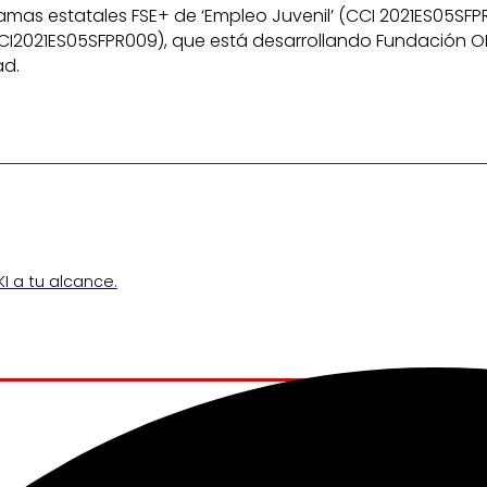
as estatales FSE+ de ‘Empleo Juvenil’ (CCI 2021ES05SFPR001
021ES05SFPR009), que está desarrollando Fundación ONCE
ad.
I a tu alcance.