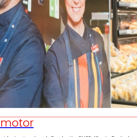
Generamos
Promovem
riqueza local
y
olidaridad
en el entorno.
satisfacción
de las
pers
trabajador
motor