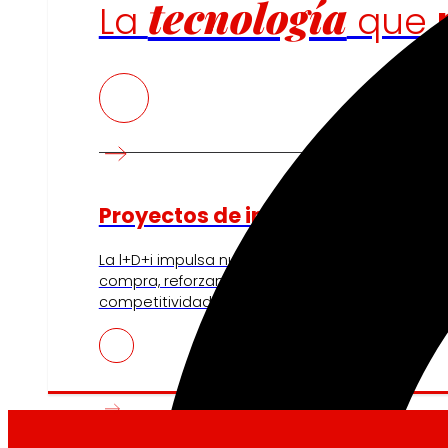
tecnología
La
que
Proyectos de innovación
La l+D+i impulsa nuestra transformación, mejor
compra, reforzando la sostenibilidad y fortalec
competitividad.