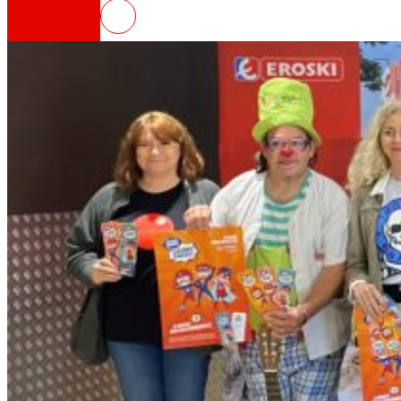
EROSKI presenta la duodécima ed
Así somos
Todo nuestro ADN: un viaje por la misión, la vis
Cooperativa
Somos por y para las personas. Descubre nue
Fundación