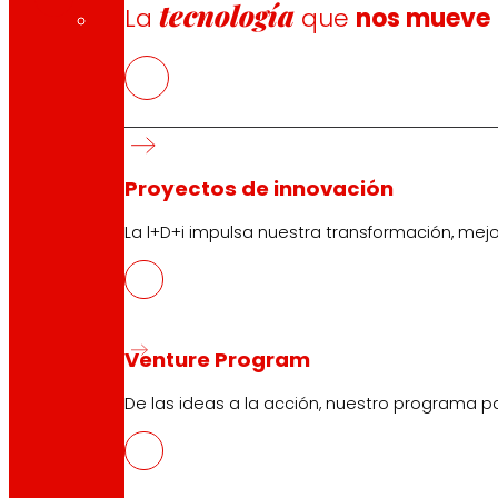
tecnología
La
que
nos mueve
Síguenos
Proyectos de innovación
La l+D+i impulsa nuestra transformación, mej
Venture Program
Atención al cliente:
944 943 444
. De lunes a sábado d
De las ideas a la acción, nuestro programa p
EROSKI Corporativo