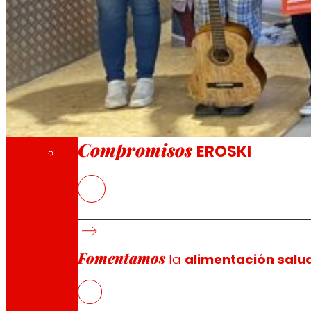
A través de nuestra Fundación impulsamos a
Compromisos
Compromisos
EROSKI
EROSKI
ha inaugurado hoy en Palma en la duodécima edici
y colectivos vulnerables en las Islas Baleares.
Con el lema de este año, “Pequeños héroes, grandes son
Fomentamos
de los más pequeños. Estas reglas, disponibles en las 
la
alimentación salu
en beneficio de la infancia.
Entre las iniciativas que se beneficiarán de la campaña 