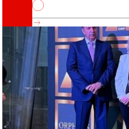
EROSKI premiada por su labor en
Premios y Reconocimientos Empresariales OPR
Así somos
Todo nuestro ADN: un viaje por la misión, la vis
Cooperativa
Somos por y para las personas. Descubre nue
Fundación