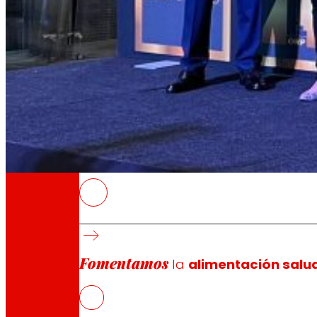
A través de nuestra Fundación impulsamos a
Compromisos
Compromisos
EROSKI
El galardón ha sido otorgado por la Fundaci
celebrado esta semana en Bilbao
Fomentamos
EROSKI ha sido reconocida por su significati
la
alimentación salu
por el compromiso como organización salu