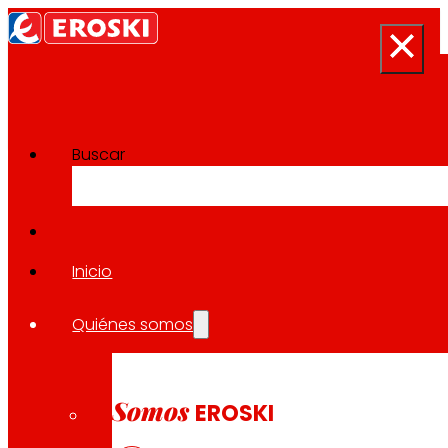
Buscar
Sala de prensa
Volver a todas las noticias
Inicio
Quiénes somos
28.04.2023
PREMIOS
Somos
EROSKI