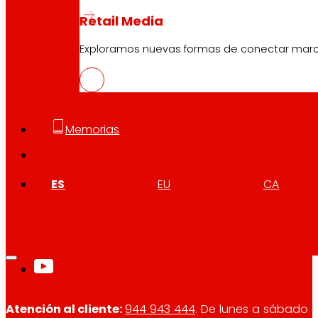
Retail Media
CAS
PDF
Exploramos nuevas formas de conectar marcas
Memorias
ES
EU
CA
Síguenos
Atención al cliente:
944 943 444
. De lunes a sábado d