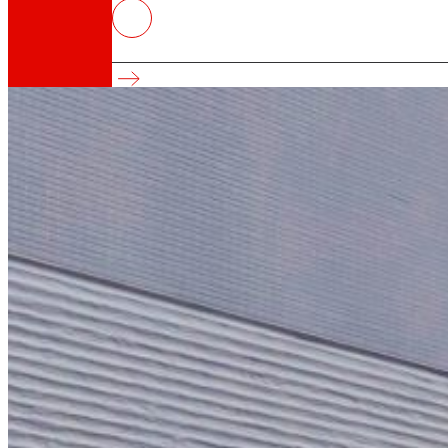
EROSKI obtiene la certificación Leed G
Nuevo avance en su transición hacia su nuev
Así somos
Todo nuestro ADN: un viaje por la misión, la vis
Cooperativa
Somos por y para las personas. Descubre nue
Fundación