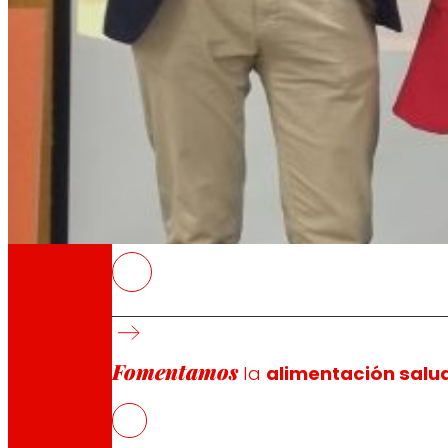
A través de nuestra Fundación impulsamos a
Compromisos
Compromisos
EROSKI
Por octavo año consecutivo, los consumido
Por segunda vez en esta edición, EROSKI reci
Fomentamos
También ha recibido el “Premio Mejor Comer
la
alimentación salu