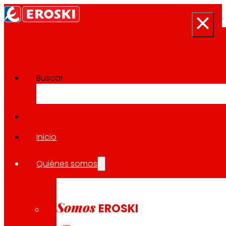
Buscar
Sala de prensa
Volver a todas las noticias
Inicio
Quiénes somos
08.10.2024
PREMIOS
Somos
EROSKI