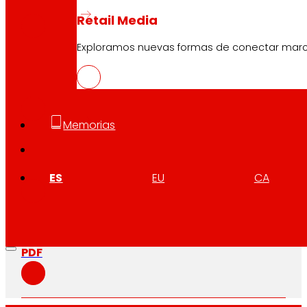
PDF
Retail Media
Exploramos nuevas formas de conectar marcas
EUS
PDF
Memorias
CAT
PDF
ES
EU
CA
GAL
PDF