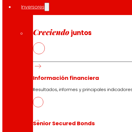
Sobre
Marine Stewardship Council (MSC)
Inversores
Es una organización internacional sin ánimo de lucro 
pesquerías que participan en su programa de certificac
captura salvaje
consistente con el Código de Buenas Pr
Creciendo
juntos
Responsable
.
Sobre EROSKI
EROSKI es el primer grupo de distribución de carácter 
zona; siendo líder en País Vasco, Navarra, y Galicia y co
supermercados online; además de gasolineras, tiendas 
Información financiera
Resultados, informes y principales indicadore
Compartir en:
Senior Secured Bonds