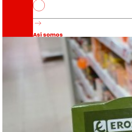
EROSKI incorpora la primera refe
Council de marca propia
Enseña líder en la comercialización de pescado
Así somos
Todo nuestro ADN: un viaje por la misión, la vis
Cooperativa
Somos por y para las personas. Descubre nue
Fundación