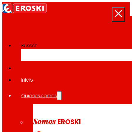
Buscar
Sala de prensa
Volver a todas las noticias
Inicio
Quiénes somos
29.01.2025
LOCAL
Somos
EROSKI