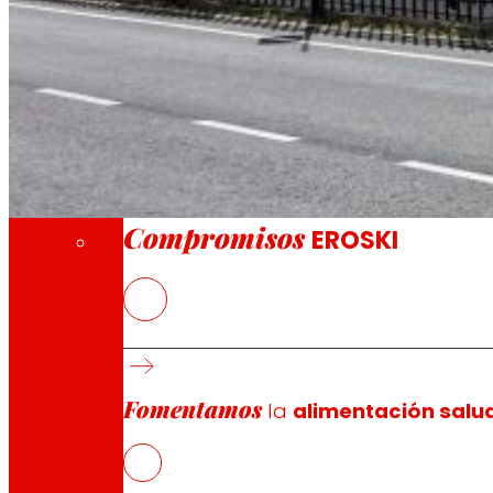
A través de nuestra Fundación impulsamos a
Compromisos
Compromisos
EROSKI
Se trata de supermercados de conveniencia 
EROSKI cuenta con 25 supermercados franqui
Fomentamos
la
alimentación salu
EROSKI
ha inaugurado hoy un nuevo supermercado franqui
Pastrana, en Guadalajara. RAPID es la última innovaci