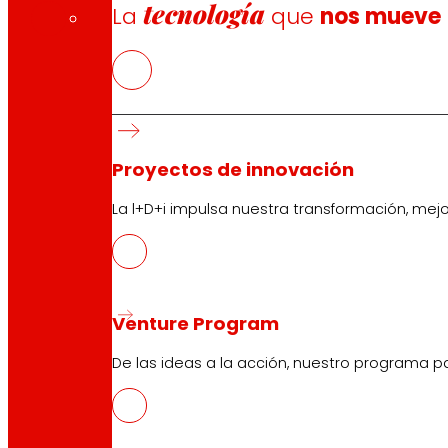
tecnología
La
que
nos mueve
Proyectos de innovación
Síguenos
La l+D+i impulsa nuestra transformación, mej
Venture Program
Atención al cliente:
944 943 444
. De lunes a sábado d
De las ideas a la acción, nuestro programa p
EROSKI Corporativo