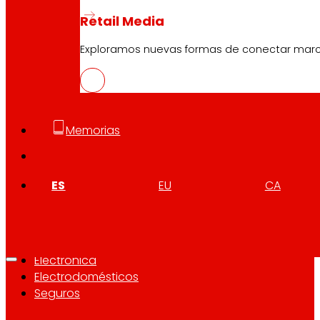
Retail Media
Quiénes somos
Compromisos
Exploramos nuevas formas de conectar marcas
Empleo
Inversores
Prensa
Innovación
Memorias
Tiendas EROSKI
ES
EU
CA
Buscador de tiendas
Apertura en festivos
Supermercado Online
Descanso
Electrónica
Electrodomésticos
Seguros