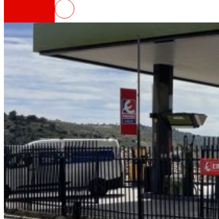
EROSKI inaugura un nuevo super
Así somos
Todo nuestro ADN: un viaje por la misión, la vis
Cooperativa
Somos por y para las personas. Descubre nue
Fundación