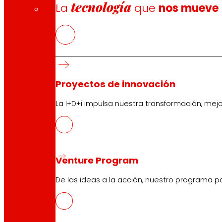
PDF
tecnología
La
que
nos mueve
Proyectos de innovación
Síguenos
La l+D+i impulsa nuestra transformación, mej
Venture Program
De las ideas a la acción, nuestro programa p
Atención al cliente:
944 943 444
. De lunes a sábado d