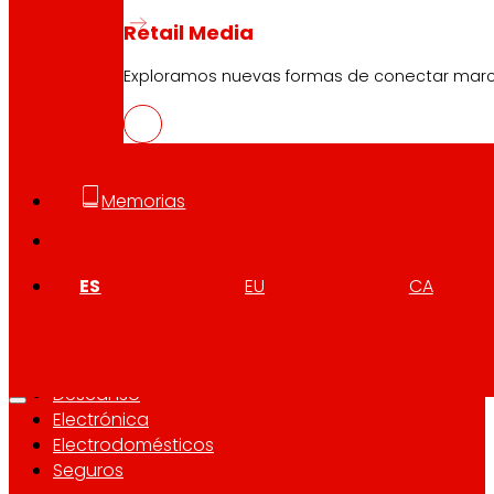
EROSKI Corporativo
Retail Media
Quiénes somos
Exploramos nuevas formas de conectar marcas
Compromisos
Empleo
Inversores
Prensa
Innovación
Memorias
Tiendas EROSKI
ES
EU
CA
Buscador de tiendas
Apertura en festivos
Supermercado Online
Descanso
Electrónica
Electrodomésticos
Seguros