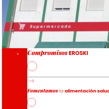
A través de nuestra Fundación impulsamos a
Compromisos
Compromisos
EROSKI
Se trata de supermercados de conveniencia 
EROSKI cuenta ya con más de 25 supermercad
Fomentamos
la
alimentación salu
EROSKI
ha inaugurado hoy un nuevo supermercado franquic
Badajoz. Se trata de última innovación en formatos co