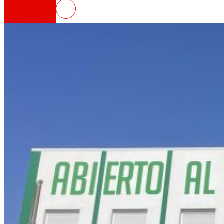
EROSKI inaugura un nuevo super
Así somos
Todo nuestro ADN: un viaje por la misión, la vis
Cooperativa
Somos por y para las personas. Descubre nue
Fundación