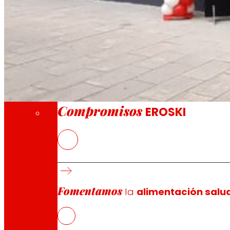
A través de nuestra Fundación impulsamos a
Compromisos
Compromisos
EROSKI
La nueva tienda franquiciada ofrece a los 
frescos
EROSKI mantiene el ritmo de aperturas de fra
supermercados franquiciados
Fomentamos
la
alimentación salu