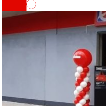
EROSKI inaugura un nuevo super
Así somos
Todo nuestro ADN: un viaje por la misión, la vis
Cooperativa
Somos por y para las personas. Descubre nue
Fundación