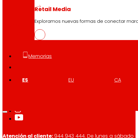
Retail Media
EUS
PDF
Exploramos nuevas formas de conectar marcas
Memorias
ES
EU
CA
Síguenos
Atención al cliente:
944 943 444
. De lunes a sábado d