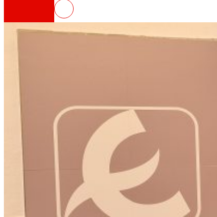
EROSKI inaugura un nuevo supe
Así somos
Todo nuestro ADN: un viaje por la misión, la vis
Cooperativa
Somos por y para las personas. Descubre nue
Fundación