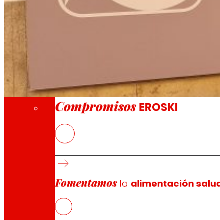
A través de nuestra Fundación impulsamos a
Compromisos
Compromisos
EROSKI
Los alimentos frescos, especialmente las fr
El establecimiento cuenta con una plantilla
EROSKI mantiene el ritmo de aperturas de fra
supermercados franquiciados
Fomentamos
la
alimentación salu