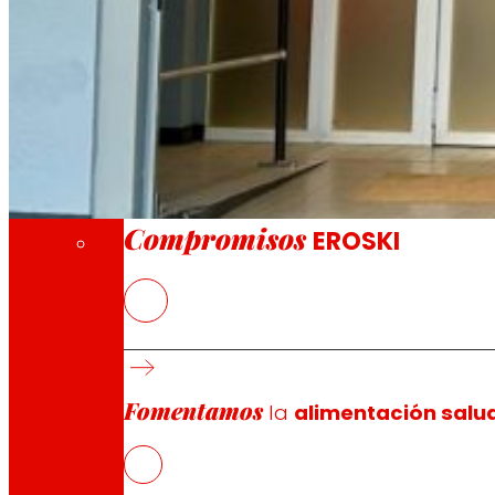
A través de nuestra Fundación impulsamos a
Compromisos
Compromisos
EROSKI
La nueva tienda franquiciada ofrece a los 
frescos
EROSKI mantiene el ritmo de aperturas de fra
supermercados franquiciados
Fomentamos
la
alimentación salu