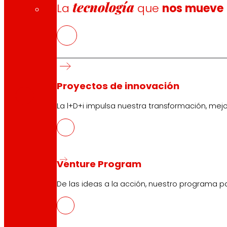
tecnología
La
que
nos mueve
CAS
PDF
Proyectos de innovación
La l+D+i impulsa nuestra transformación, mej
Venture Program
Síguenos
De las ideas a la acción, nuestro programa p