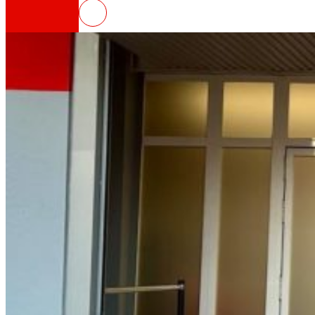
EROSKI inaugura un nuevo super
Así somos
Todo nuestro ADN: un viaje por la misión, la vis
Cooperativa
Somos por y para las personas. Descubre nue
Fundación