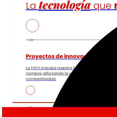
tecnología
La
que
Proyectos de innovación
La l+D+i impulsa nuestra transformación, mejor
compra, reforzando la sostenibilidad y fortalec
competitividad.