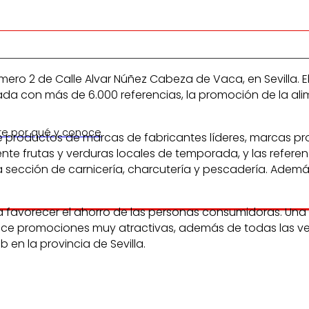
 2 de Calle Alvar Núñez Cabeza de Vaca, en Sevilla. El es
da con más de 6.000 referencias, la promoción de la ali
re por qué y conoce
 productos de marcas de fabricantes líderes, marcas pr
nte frutas y verduras locales de temporada, y las refere
 sección de carnicería, charcutería y pescadería. Ademá
favorecer el ahorro de las personas consumidoras. Una 
frece promociones muy atractivas, además de todas las ve
 en la provincia de Sevilla.