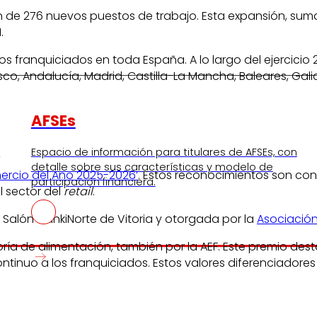
ción de 276 nuevos puestos de trabajo. Esta expansión, su
.
 franquiciados en toda España. A lo largo del ejercicio
, Andalucía, Madrid, Castilla-La Mancha, Baleares, Galic
AFSEs
s
Espacio de información para titulares de AFSEs, con
detalle sobre sus características y modelo de
ercio del Año 2025-2026’
. Estos reconocimientos son co
participación financiera.
 sector del
retail
.
 Salón FrankiNorte de Vitoria y otorgada por la
Asociación
ría de alimentación, también por la AEF. Este premio dest
ntinuo a los franquiciados. Estos valores diferenciadores 