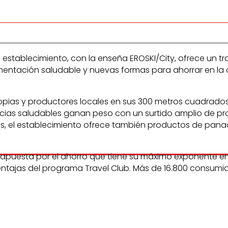
tablecimiento, con la enseña EROSKI/City, ofrece un trat
mentación saludable y nuevas formas para ahorrar en la c
opias y productores locales en sus 300 metros cuadrados
ncias saludables ganan peso con un surtido amplio de pro
s, el establecimiento ofrece también productos de panad
apuesta por el ahorro que tiene su máximo exponente en
ntajas del programa Travel Club. Más de 16.800 consumid