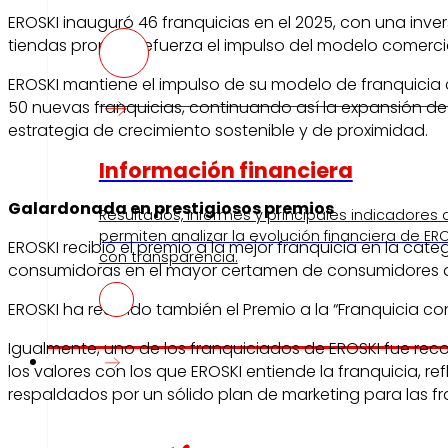
EROSKI inauguró 46 franquicias en el 2025, con una inve
tiendas propias, refuerza el impulso del modelo comercia
EROSKI mantiene el impulso de su modelo de franquicia 
50 nuevas franquicias, continuando así la expansión de 
estrategia de crecimiento sostenible y de proximidad.
Información financiera
Galardonada en prestigiosos premios
Resultados, informes y principales indicadores
permiten analizar la evolución financiera de ERO
EROSKI recibió el premio a la mejor franquicia en la cat
con transparencia.
consumidoras en el mayor certamen de consumidores d
EROSKI ha recibido también el Premio a la “Franquicia co
Igualmente, uno de los franquiciados de EROSKI fue reco
Prensa
los valores con los que EROSKI entiende la franquicia, re
respaldados por un sólido plan de marketing para las fr