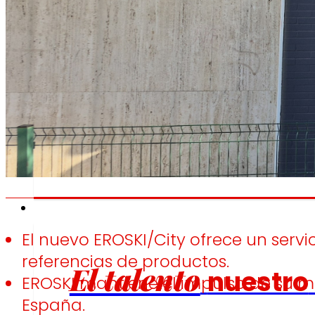
Fomentamos
la
alimentación saludable.
s
Empleo
El nuevo EROSKI/City ofrece un ser
referencias de productos.
El talento
nuestro
EROSKI mantiene el impulso de su m
España.