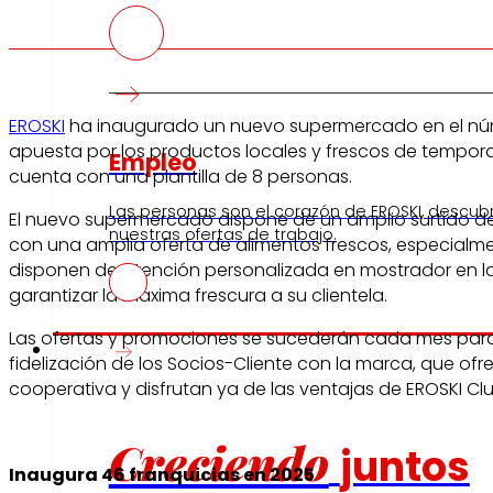
EROSKI
ha inaugurado un nuevo supermercado en el número
apuesta por los productos locales y frescos de tempora
Empleo
cuenta con una plantilla de 8 personas.
Las personas son el corazón de EROSKI, descub
El nuevo supermercado dispone de un amplio surtido de
nuestras ofertas de trabajo.
con una amplia oferta de alimentos frescos, especialme
disponen de atención personalizada en mostrador en la
garantizar la máxima frescura a su clientela.
Las ofertas y promociones se sucederán cada mes para 
Inversores
fidelización de los Socios-Cliente con la marca, que o
cooperativa y disfrutan ya de las ventajas de EROSKI Club
Creciendo
juntos
Inaugura 46 franquicias en 2025