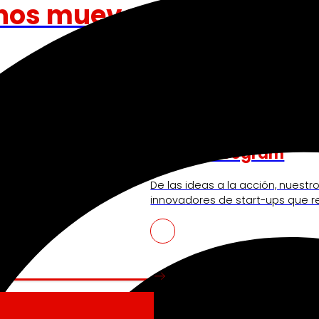
nos mueve
Venture Program
ando la experiencia de
De las ideas a la acción, nues
iendo nuestra
innovadores de start-ups que re