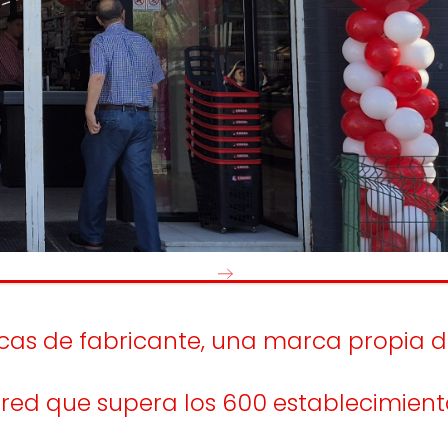
os
Escuchamos
la
e
informamos
 y el desarrollo
a las
onas
personas consumido
as.
rcas de fabricante, una marca propia 
red que supera los 600 establecimient