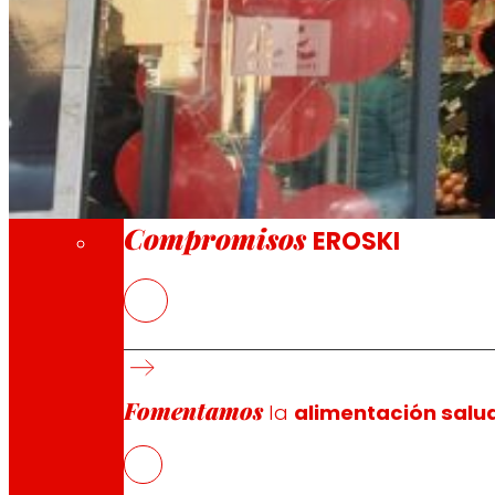
A través de nuestra Fundación impulsamos a
Compromisos
Compromisos
EROSKI
La nueva tienda franquiciada ofrece a los 
frescos
EROSKI ha alcanzado el hito de 600 establec
La cooperativa mantiene su convenio de col
Fomentamos
la
alimentación salu