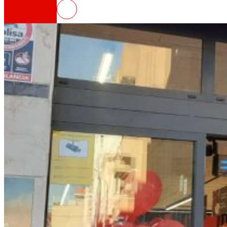
EROSKI inaugura un nuevo super
Así somos
Todo nuestro ADN: un viaje por la misión, la vis
Cooperativa
Somos por y para las personas. Descubre nue
Fundación