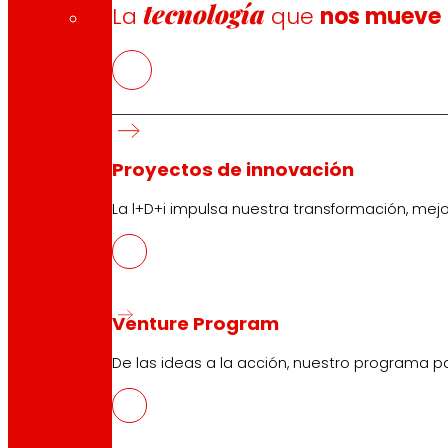
tecnología
La
que
nos mueve
CAS
Proyectos de innovación
PDF
La l+D+i impulsa nuestra transformación, mej
Venture Program
De las ideas a la acción, nuestro programa p
Síguenos