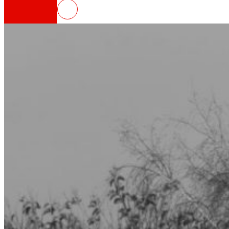
EROSKI inaugura un nuevo supe
Así somos
Todo nuestro ADN: un viaje por la misión, la vis
Cooperativa
Somos por y para las personas. Descubre nue
Fundación