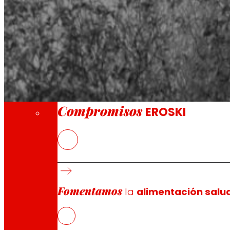
A través de nuestra Fundación impulsamos a
Compromisos
Compromisos
EROSKI
Los alimentos frescos, especialmente las fr
El establecimiento cuenta con una plantilla
EROSKI mantiene el ritmo de aperturas de fr
EROSKI ha recibido este año el Premio al Me
Fomentamos
la
alimentación salu