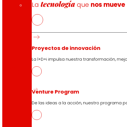
tecnología
La
que
nos mueve
Proyectos de innovación
CAS
La l+D+i impulsa nuestra transformación, mej
PDF
Venture Program
De las ideas a la acción, nuestro programa p
Síguenos