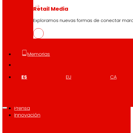
Retail Media
Exploramos nuevas formas de conectar marcas
Atención al cliente:
944 943 444
. De lunes a sábado d
Memorias
EROSKI Corporativo
ES
EU
CA
Quiénes somos
Compromisos
Empleo
Inversores
Prensa
Innovación