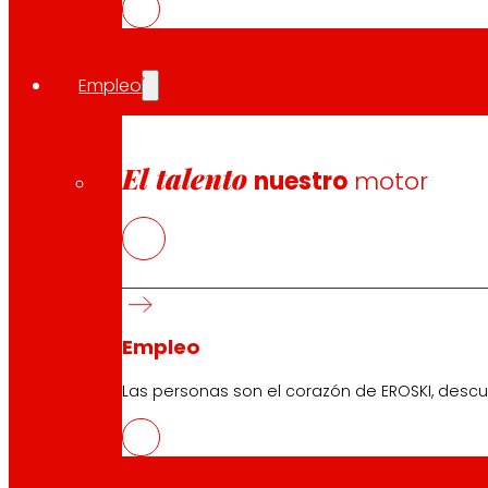
El objetivo de estos premios de prestigio internacional
Convenios de colaboración
Empleo
La cooperativa mantiene sus convenios de colaboració
empresarios y el acuerdo con la Federación Nacional 
busca contribuir al desarrollo de la economía local en
El talento
nuestro
motor
Compartir en:
Empleo
Las personas son el corazón de EROSKI, descu