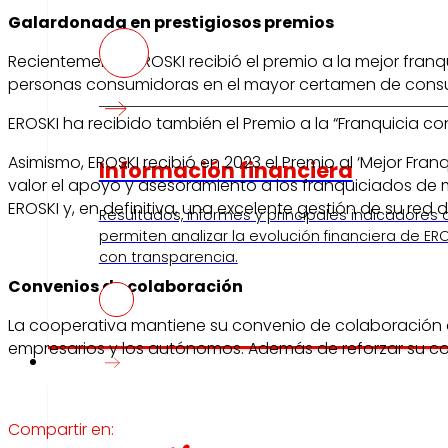
Galardonada en prestigiosos premios
Recientemente, EROSKI recibió el premio a la mejor fran
personas consumidoras en el mayor certamen de consu
EROSKI ha recibido también el Premio a la “Franquicia co
Asimismo, EROSKI recibió en 2023 el Premio al ‘Mejor Fr
Información financiera
valor el apoyo y asesoramiento a los franquiciados de m
EROSKI y, en definitiva, una excelente gestión de su red d
Resultados, informes y principales indicadores
permiten analizar la evolución financiera de ERO
con transparencia.
Convenios de colaboración
La cooperativa mantiene su convenio de colaboración 
empresarios y los autónomos. Además de reforzar su co
Prensa
Compartir en: