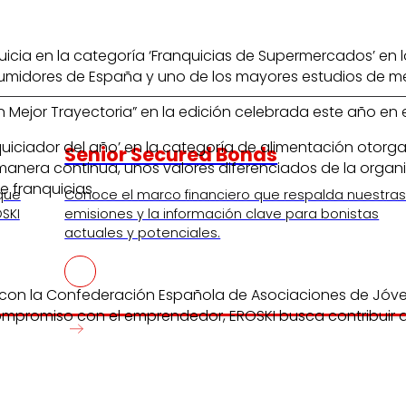
quicia en la categoría ‘Franquicias de Supermercados’ en
midores de España y uno de los mayores estudios de me
n Mejor Trayectoria” en la edición celebrada este año en 
anquiciador del año’ en la categoría de alimentación oto
Senior Secured Bonds
anera continua, unos valores diferenciados de la organiz
e franquicias.
 que
Conoce el marco financiero que respalda nuestra
SKI
emisiones y la información clave para bonistas
actuales y potenciales.
con la Confederación Española de Asociaciones de Jóven
mpromiso con el emprendedor, EROSKI busca contribuir a