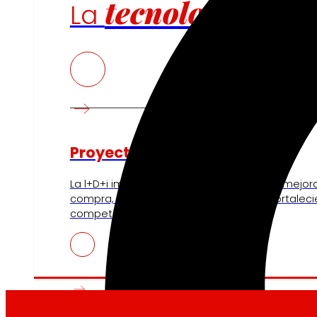
tecnología
La
que
Proyectos de innovación
La l+D+i impulsa nuestra transformación, mejor
compra, reforzando la sostenibilidad y fortalec
competitividad.