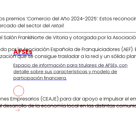
 los premios ‘Comercio del Año 2024-2025’. Estos reconoc
rcado del sector del
retail
.
el Salón FrankiNorte de Vitoria y otorgada por la Asociaci
rgado por la Asociación Española de Franquiciadores (AEF)
AFSEs
ación que se consigue trasladar a la red y un sólido pla
s
Espacio de información para titulares de AFSEs, con
detalle sobre sus características y modelo de
participación financiera.
es Empresarios (CEAJE) para dar apoyo e impulsar el em
l desarrollo de la economía local en las distintas comu