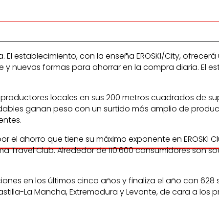
l establecimiento, con la enseña EROSKI/City, ofrecerá u
 y nuevas formas para ahorrar en la compra diaria. El es
 productores locales en sus 200 metros cuadrados de sup
ludables ganan peso con un surtido más amplio de product
entes.
 el ahorro que tiene su máximo exponente en EROSKI Club
 Travel Club. Alrededor de 110.600 consumidores son soc
iones en los últimos cinco años y finaliza el año con 62
stilla-La Mancha, Extremadura y Levante, de cara a los p