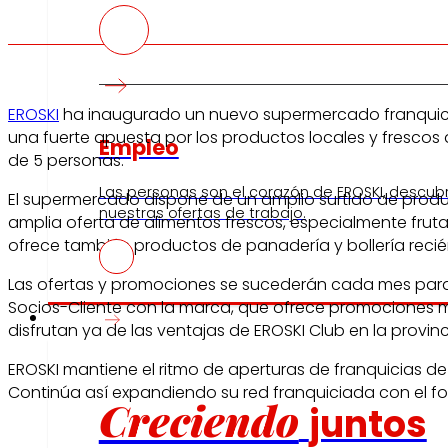
EROSKI
ha inaugurado un nuevo supermercado franquiciado
una fuerte apuesta por los productos locales y frescos
Empleo
de 5 personas.
Las personas son el corazón de EROSKI, descub
El supermercado dispone de un amplio surtido de produ
nuestras ofertas de trabajo.
amplia oferta de alimentos frescos, especialmente frut
ofrece también productos de panadería y bollería recié
Las ofertas y promociones se sucederán cada mes para f
Socios-Cliente con la marca, que ofrece promociones mu
Inversores
disfrutan ya de las ventajas de EROSKI Club en la provin
EROSKI mantiene el ritmo de aperturas de franquicias de
Continúa así expandiendo su red franquiciada con el fo
Creciendo
juntos