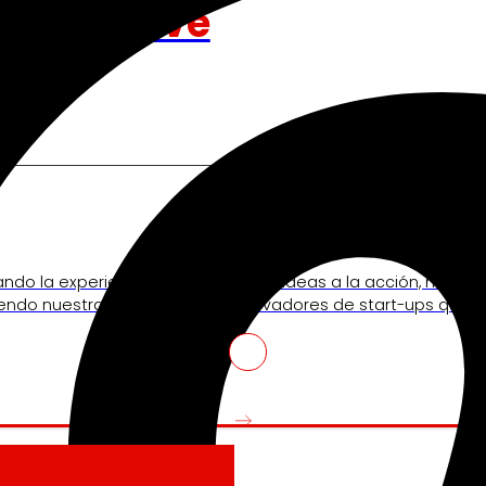
nos mueve
Venture Program
ando la experiencia de
De las ideas a la acción, nues
iendo nuestra
innovadores de start-ups que re