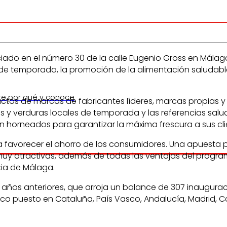
 en el número 30 de la calle Eugenio Gross en Málaga. E
 de temporada, la promoción de la alimentación saludable
re por qué y conoce
ctos de marcas de fabricantes líderes, marcas propias y
as y verduras locales de temporada y las referencias sa
n horneados para garantizar la máxima frescura a sus cli
avorecer el ahorro de los consumidores. Una apuesta por
y atractivas, además de todas las ventajas del programa
cia de Málaga.
 años anteriores, que arroja un balance de 307 inaugurac
co puesto en Cataluña, País Vasco, Andalucía, Madrid, Ca