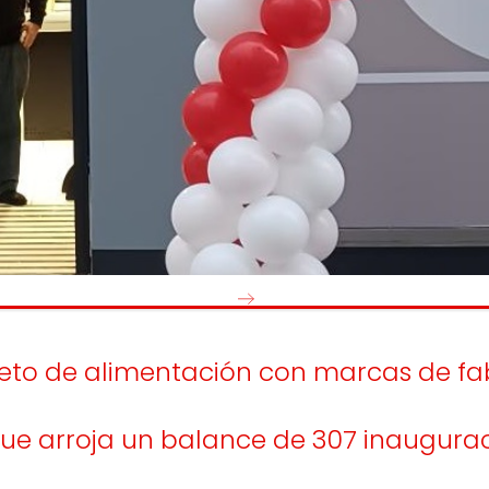
os
Escuchamos
la
e
informamos
 y el desarrollo
a las
onas
personas consumido
as.
leto de alimentación con marcas de f
que arroja un balance de 307 inaugurac