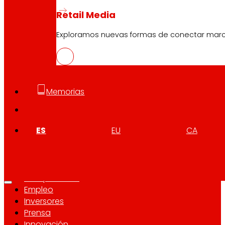
Retail Media
Síguenos
Exploramos nuevas formas de conectar marcas
Memorias
Atención al cliente:
944 943 444
. De lunes a sábado d
ES
EU
CA
EROSKI Corporativo
Quiénes somos
Compromisos
Empleo
Inversores
Prensa
Innovación