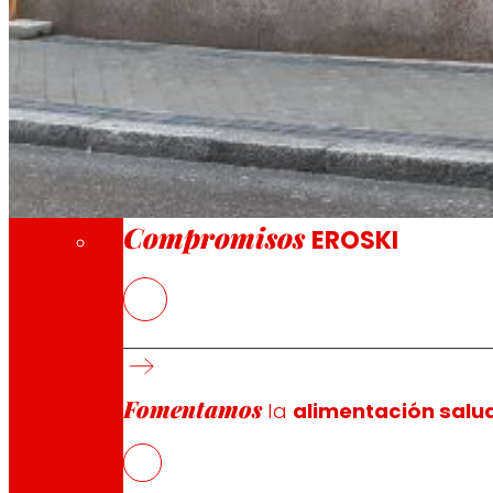
A través de nuestra Fundación impulsamos a
Compromisos
Compromisos
EROSKI
La nueva tienda franquiciada ofrece a los 
frescos
EROSKI mantiene el ritmo de aperturas de fra
supermercados franquiciados
Fomentamos
la
alimentación salu
La cooperativa mantiene su convenio de col
los autónomos