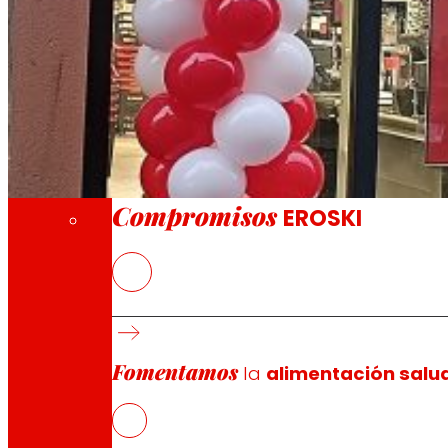
A través de nuestra Fundación impulsamos a
Compromisos
Compromisos
EROSKI
La nueva tienda franquiciada ofrece a los 
frescos
EROSKI mantiene el ritmo de aperturas de fra
supermercados franquiciados
Fomentamos
la
alimentación salu