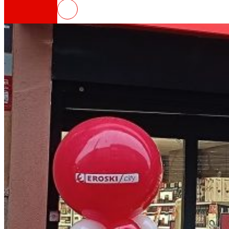
EROSKI inaugura un nuevo supe
Así somos
Todo nuestro ADN: un viaje por la misión, la vis
Cooperativa
Somos por y para las personas. Descubre nue
Fundación