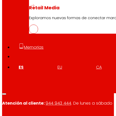
CAS
PDF
Retail Media
Exploramos nuevas formas de conectar marcas
Memorias
Síguenos
ES
EU
CA
Atención al cliente:
944 943 444
. De lunes a sábado d