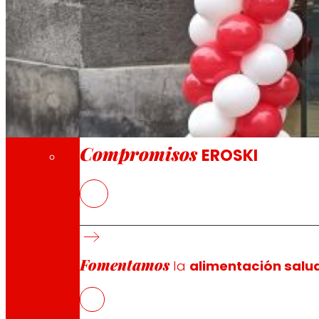
A través de nuestra Fundación impulsamos a
Compromisos
Compromisos
EROSKI
La nueva tienda franquiciada ofrece a los 
frescos
EROSKI mantiene el ritmo de aperturas de fra
supermercados franquiciados
Fomentamos
la
alimentación salu