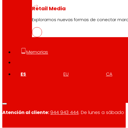
PDF
Retail Media
Exploramos nuevas formas de conectar marcas
Memorias
Síguenos
ES
EU
CA
Atención al cliente:
944 943 444
. De lunes a sábado d