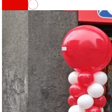
EROSKI inaugura un nuevo supermerca
Así somos
Todo nuestro ADN: un viaje por la misión, la vis
Cooperativa
Somos por y para las personas. Descubre nue
Fundación