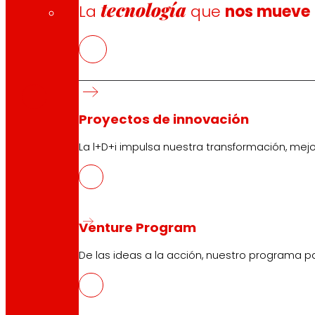
tecnología
La
que
nos mueve
CAS
PDF
Proyectos de innovación
La l+D+i impulsa nuestra transformación, mej
Síguenos
Venture Program
De las ideas a la acción, nuestro programa p