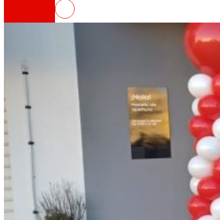
EROSKI inaugura un nuevo superm
Así somos
Todo nuestro ADN: un viaje por la misión, la vis
Cooperativa
Somos por y para las personas. Descubre nue
Fundación