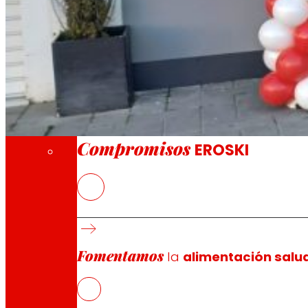
A través de nuestra Fundación impulsamos a
Compromisos
Compromisos
EROSKI
La nueva tienda franquiciada ofrece a los 
frescos
EROSKI ha alcanzado el hito de 600 establec
La cooperativa mantiene su convenio de col
Fomentamos
la
alimentación salu