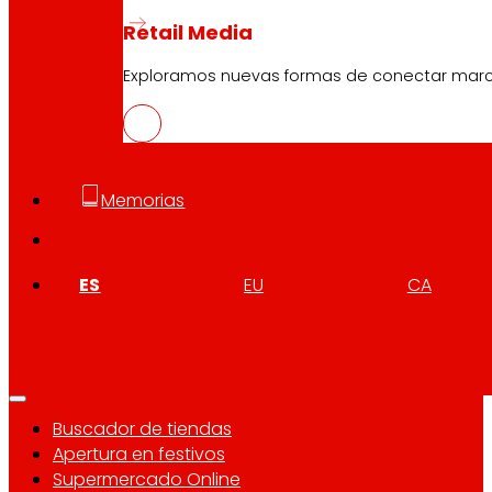
Retail Media
Atención al cliente:
944 943 444
. De lunes a sábado d
Exploramos nuevas formas de conectar marcas
EROSKI Corporativo
Quiénes somos
Compromisos
Memorias
Empleo
Inversores
Prensa
ES
EU
CA
Innovación
Tiendas EROSKI
Buscador de tiendas
Apertura en festivos
Supermercado Online